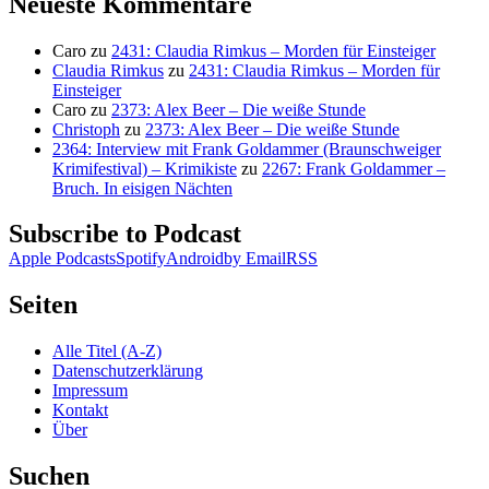
Neueste Kommentare
Caro
zu
2431: Claudia Rimkus – Morden für Einsteiger
Claudia Rimkus
zu
2431: Claudia Rimkus – Morden für
Einsteiger
Caro
zu
2373: Alex Beer – Die weiße Stunde
Christoph
zu
2373: Alex Beer – Die weiße Stunde
2364: Interview mit Frank Goldammer (Braunschweiger
Krimifestival) – Krimikiste
zu
2267: Frank Goldammer –
Bruch. In eisigen Nächten
Subscribe to Podcast
Apple Podcasts
Spotify
Android
by Email
RSS
Seiten
Alle Titel (A-Z)
Datenschutzerklärung
Impressum
Kontakt
Über
Suchen