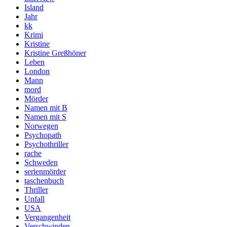
Island
Jahr
kk
Krimi
Kristine
Kristine Greßhöner
Leben
London
Mann
mord
Mörder
Namen mit B
Namen mit S
Norwegen
Psychopath
Psychothriller
rache
Schweden
serienmörder
taschenbuch
Thriller
Unfall
USA
Vergangenheit
Verschwinden