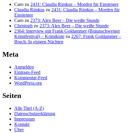
Caro
zu
2431: Claudia Rimkus – Morden für Einsteiger
Claudia Rimkus
zu
2431: Claudia Rimkus – Morden für
Einsteiger
Caro
zu
2373: Alex Beer – Die weiße Stunde
Christoph
zu
2373: Alex Beer – Die weiße Stunde
2364: Interview mit Frank Goldammer (Braunschweiger
Krimifestival) – Krimikiste
zu
2267: Frank Goldammer –
Bruch. In eisigen Nächten
Meta
Anmelden
Eintrags-Feed
Kommentar-Feed
WordPress.org
Seiten
Alle Titel (A-Z)
Datenschutzerklärung
Impressum
Kontakt
Über