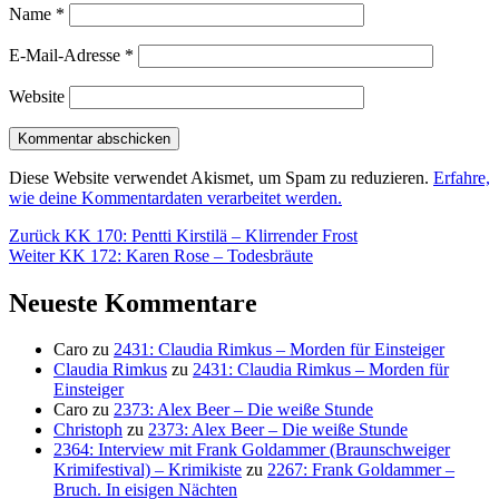
Name
*
E-Mail-Adresse
*
Website
Diese Website verwendet Akismet, um Spam zu reduzieren.
Erfahre,
wie deine Kommentardaten verarbeitet werden.
Beitragsnavigation
Vorheriger
Zurück
KK 170: Pentti Kirstilä – Klirrender Frost
Nächster
Beitrag:
Weiter
KK 172: Karen Rose – Todesbräute
Beitrag:
Neueste Kommentare
Caro
zu
2431: Claudia Rimkus – Morden für Einsteiger
Claudia Rimkus
zu
2431: Claudia Rimkus – Morden für
Einsteiger
Caro
zu
2373: Alex Beer – Die weiße Stunde
Christoph
zu
2373: Alex Beer – Die weiße Stunde
2364: Interview mit Frank Goldammer (Braunschweiger
Krimifestival) – Krimikiste
zu
2267: Frank Goldammer –
Bruch. In eisigen Nächten