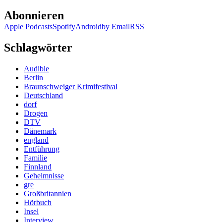
Abonnieren
Apple Podcasts
Spotify
Android
by Email
RSS
Schlagwörter
Audible
Berlin
Braunschweiger Krimifestival
Deutschland
dorf
Drogen
DTV
Dänemark
england
Entführung
Familie
Finnland
Geheimnisse
gre
Großbritannien
Hörbuch
Insel
Interview