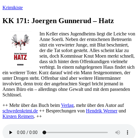
Zum
Krimikiste
Inhalt
springen
KK 171: Joergen Gunnerud – Hatz
Im Keller eines Jugendheims liegt die Leiche von
Anne Soerli. Neben der erstochenen Betreuerin
sitzt ein verwirrter Junge, mit Blut beschmiert,
der die Tat sofort gesteht. Alles scheint klar zu
sein, doch Kommissar Knut Moen merkt schnell,
dass sich hinter dem Offenkundigen vielmehr
verbirgt. In einem nahgelegenen Haus findet sich
ein weiterer Toter. Kurz darauf wird ein Mann festgenommen, der
unter Drogen steht. Offenbar sind aber weitere Hintermänner
involviert, denn trotz der angebrachten Siegel bricht jemand in
Annes Büro ein – allerdings ohne Gewalt und mit dem passenden
Schlüssel.
++ Mehr über das Buch beim
Verlag
, mehr über den Autor auf
schwedenkrimi.de
++ Besprechungen von
Hendrik Werner
und
Kirsten Reimers
. ++