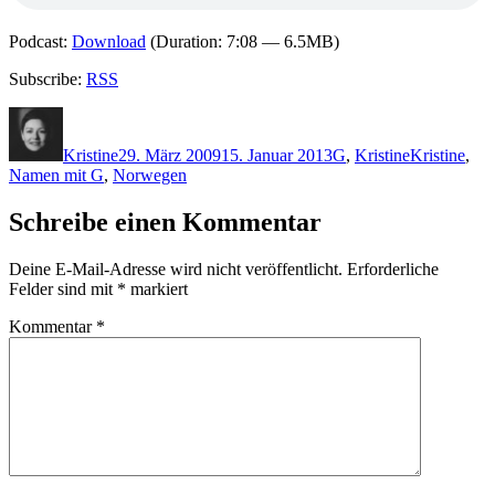
Podcast:
Download
(Duration: 7:08 — 6.5MB)
Subscribe:
RSS
Autor
Veröffentlicht
Kategorien
Schlagwörte
am
Kristine
29. März 2009
15. Januar 2013
G
,
Kristine
Kristine
,
Namen mit G
,
Norwegen
Schreibe einen Kommentar
Deine E-Mail-Adresse wird nicht veröffentlicht.
Erforderliche
Felder sind mit
*
markiert
Kommentar
*