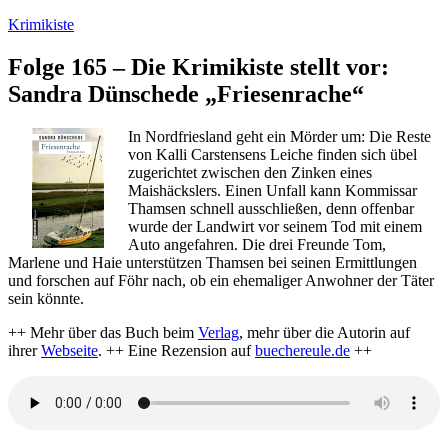
Zum
Krimikiste
Inhalt
springen
Folge 165 – Die Krimikiste stellt vor:
Sandra Dünschede „Friesenrache“
In Nordfriesland geht ein Mörder um: Die Reste
von Kalli Carstensens Leiche finden sich übel
zugerichtet zwischen den Zinken eines
Maishäckslers. Einen Unfall kann Kommissar
Thamsen schnell ausschließen, denn offenbar
wurde der Landwirt vor seinem Tod mit einem
Auto angefahren. Die drei Freunde Tom,
Marlene und Haie unterstützen Thamsen bei seinen Ermittlungen
und forschen auf Föhr nach, ob ein ehemaliger Anwohner der Täter
sein könnte.
++ Mehr über das Buch beim
Verlag
, mehr über die Autorin auf
ihrer
Webseite
. ++ Eine Rezension auf
buechereule.de
++