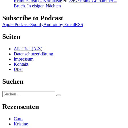
Krimifestival) – Krimikiste
zu
2267: Frank Goldammer –
Bruch. In eisigen Nächten
Subscribe to Podcast
Apple Podcasts
Spotify
Android
by Email
RSS
Seiten
Alle Titel (A-Z)
Datenschutzerklärung
Impressum
Kontakt
Über
Suchen
Suchen
Suchen
nach:
Rezensenten
Caro
Kristine