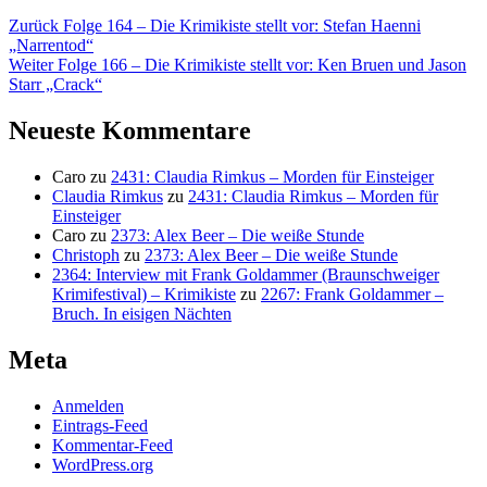
Beitragsnavigation
Vorheriger
Zurück
Folge 164 – Die Krimikiste stellt vor: Stefan Haenni
Beitrag:
„Narrentod“
Nächster
Weiter
Folge 166 – Die Krimikiste stellt vor: Ken Bruen und Jason
Beitrag:
Starr „Crack“
Neueste Kommentare
Caro
zu
2431: Claudia Rimkus – Morden für Einsteiger
Claudia Rimkus
zu
2431: Claudia Rimkus – Morden für
Einsteiger
Caro
zu
2373: Alex Beer – Die weiße Stunde
Christoph
zu
2373: Alex Beer – Die weiße Stunde
2364: Interview mit Frank Goldammer (Braunschweiger
Krimifestival) – Krimikiste
zu
2267: Frank Goldammer –
Bruch. In eisigen Nächten
Meta
Anmelden
Eintrags-Feed
Kommentar-Feed
WordPress.org