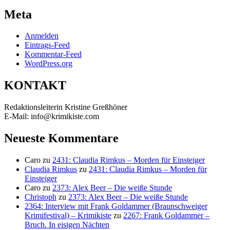
Meta
Anmelden
Eintrags-Feed
Kommentar-Feed
WordPress.org
KONTAKT
Redaktionsleiterin Kristine Greßhöner
E-Mail: info@krimikiste.com
Neueste Kommentare
Caro
zu
2431: Claudia Rimkus – Morden für Einsteiger
Claudia Rimkus
zu
2431: Claudia Rimkus – Morden für
Einsteiger
Caro
zu
2373: Alex Beer – Die weiße Stunde
Christoph
zu
2373: Alex Beer – Die weiße Stunde
2364: Interview mit Frank Goldammer (Braunschweiger
Krimifestival) – Krimikiste
zu
2267: Frank Goldammer –
Bruch. In eisigen Nächten