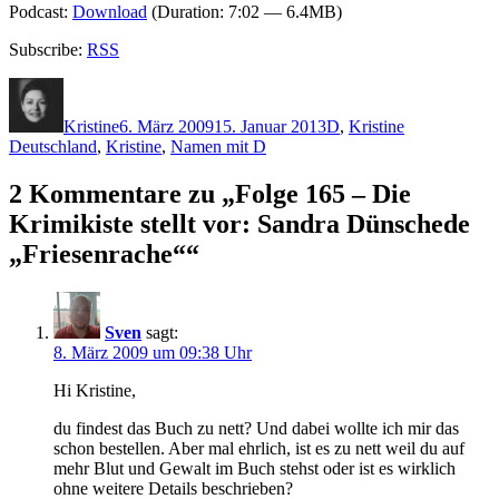
Podcast:
Download
(Duration: 7:02 — 6.4MB)
Subscribe:
RSS
Autor
Veröffentlicht
Kategorien
Schlagwörter
am
Kristine
6. März 2009
15. Januar 2013
D
,
Kristine
Deutschland
,
Kristine
,
Namen mit D
2 Kommentare zu „Folge 165 – Die
Krimikiste stellt vor: Sandra Dünschede
„Friesenrache““
Sven
sagt:
8. März 2009 um 09:38 Uhr
Hi Kristine,
du findest das Buch zu nett? Und dabei wollte ich mir das
schon bestellen. Aber mal ehrlich, ist es zu nett weil du auf
mehr Blut und Gewalt im Buch stehst oder ist es wirklich
ohne weitere Details beschrieben?