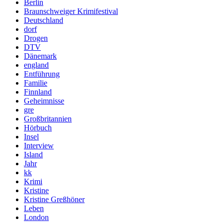
Berlin
Braunschweiger Krimifestival
Deutschland
dorf
Drogen
DTV
Dänemark
england
Entführung
Familie
Finnland
Geheimnisse
gre
Großbritannien
Hörbuch
Insel
Interview
Island
Jahr
kk
Krimi
Kristine
Kristine Greßhöner
Leben
London