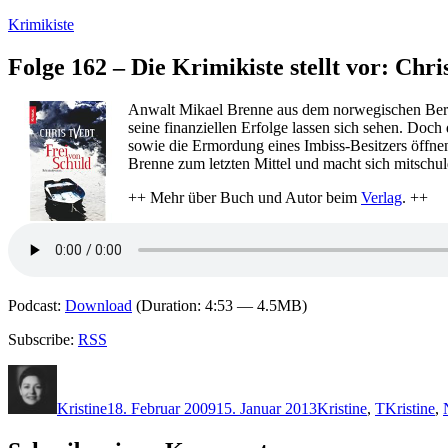
Zum
Krimikiste
Inhalt
springen
Folge 162 – Die Krimikiste stellt vor: Chr
Anwalt Mikael Brenne aus dem norwegischen Bergen
seine finanziellen Erfolge lassen sich sehen. Doc
sowie die Ermordung eines Imbiss-Besitzers öffnen 
Brenne zum letzten Mittel und macht sich mitsch
++ Mehr über Buch und Autor beim
Verlag
. ++
Podcast:
Download
(Duration: 4:53 — 4.5MB)
Subscribe:
RSS
Autor
Veröffentlicht
Kategorien
Schlagwör
am
Kristine
18. Februar 2009
15. Januar 2013
Kristine
,
T
Kristine
,