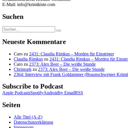
E-Mail: info@krimikiste.com
Suchen
Suchen
Suchen
nach:
Neueste Kommentare
Caro
zu
2431: Claudia Rimkus – Morden für Einsteiger
Claudia Rimkus
zu
2431: Claudia Rimkus – Morden für Einste
Caro
zu
2373: Alex Beer – Die weiße Stunde
Christoph
zu
2373: Alex Beer – Die weiße Stunde
2364: Interview mit Frank Goldammer (Braunschweiger Krimife
Subscribe to Podcast
Apple Podcasts
Spotify
Android
by Email
RSS
Seiten
Alle Titel (A-Z)
Datenschutzerklärung
Impressum