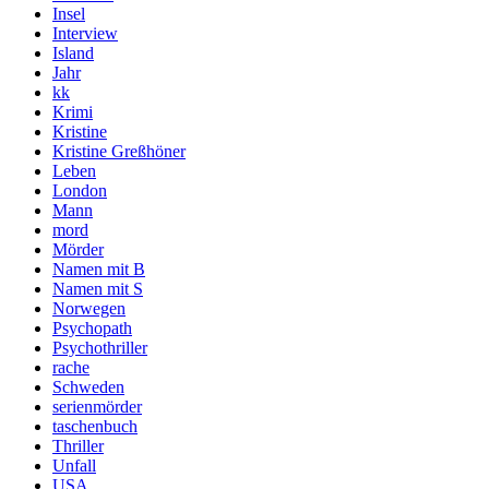
Insel
Interview
Island
Jahr
kk
Krimi
Kristine
Kristine Greßhöner
Leben
London
Mann
mord
Mörder
Namen mit B
Namen mit S
Norwegen
Psychopath
Psychothriller
rache
Schweden
serienmörder
taschenbuch
Thriller
Unfall
USA