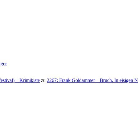
iger
stival) – Krimikiste
zu
2267: Frank Goldammer – Bruch. In eisigen N