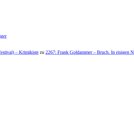
iger
stival) – Krimikiste
zu
2267: Frank Goldammer – Bruch. In eisigen N