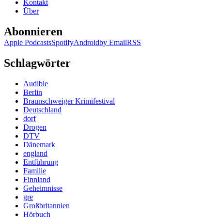
Kontakt
Über
Abonnieren
Apple Podcasts
Spotify
Android
by Email
RSS
Schlagwörter
Audible
Berlin
Braunschweiger Krimifestival
Deutschland
dorf
Drogen
DTV
Dänemark
england
Entführung
Familie
Finnland
Geheimnisse
gre
Großbritannien
Hörbuch