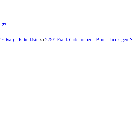
iger
stival) – Krimikiste
zu
2267: Frank Goldammer – Bruch. In eisigen N