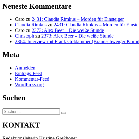
Neueste Kommentare
Caro
zu
2431: Claudia Rimkus – Morden für Einsteiger
Claudia Rimkus
zu
2431: Claudia Rimkus – Morden für Einste
Caro
zu
2373: Alex Beer – Die weiße Stunde
Christoph
zu
2373: Alex Beer – Die weiße Stunde
2364: Interview mit Frank Goldammer (Braunschweiger Krimife
Meta
Anmelden
Eintrags-Feed
Kommentar-Feed
WordPress.org
Suchen
Suchen
Suchen
nach:
KONTAKT
Redaktionsleiterin Kristine Greßhöner