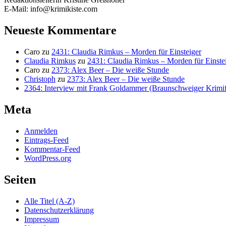
E-Mail: info@krimikiste.com
Neueste Kommentare
Caro
zu
2431: Claudia Rimkus – Morden für Einsteiger
Claudia Rimkus
zu
2431: Claudia Rimkus – Morden für Einste
Caro
zu
2373: Alex Beer – Die weiße Stunde
Christoph
zu
2373: Alex Beer – Die weiße Stunde
2364: Interview mit Frank Goldammer (Braunschweiger Krimife
Meta
Anmelden
Eintrags-Feed
Kommentar-Feed
WordPress.org
Seiten
Alle Titel (A-Z)
Datenschutzerklärung
Impressum