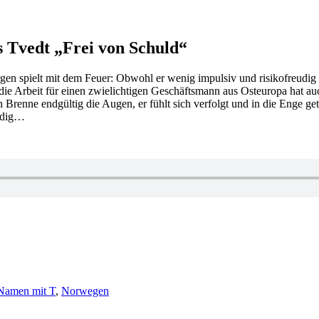
is Tvedt „Frei von Schuld“
 spielt mit dem Feuer: Obwohl er wenig impulsiv und risikofreudig wi
h die Arbeit für einen zwielichtigen Geschäftsmann aus Osteuropa hat a
Brenne endgültig die Augen, er fühlt sich verfolgt und in die Enge getr
uldig…
ter
Namen mit T
,
Norwegen