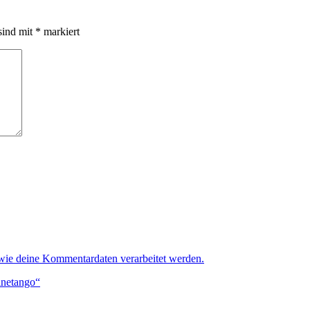
sind mit
*
markiert
 wie deine Kommentardaten verarbeitet werden.
inetango“