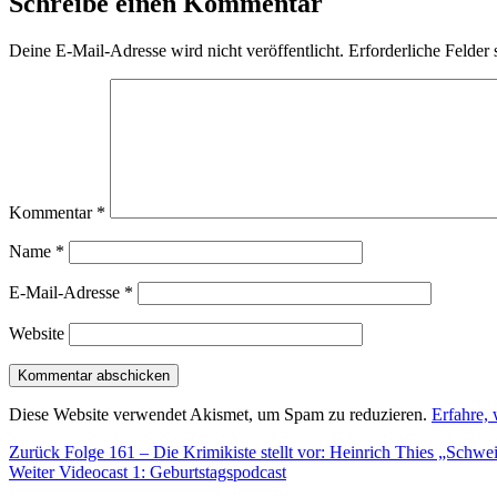
Schreibe einen Kommentar
Deine E-Mail-Adresse wird nicht veröffentlicht.
Erforderliche Felder 
Kommentar
*
Name
*
E-Mail-Adresse
*
Website
Diese Website verwendet Akismet, um Spam zu reduzieren.
Erfahre,
Beitragsnavigation
Vorheriger
Zurück
Folge 161 – Die Krimikiste stellt vor: Heinrich Thies „Schwe
Nächster
Beitrag:
Weiter
Videocast 1: Geburtstagspodcast
Beitrag: