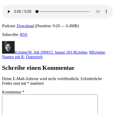
Podcast:
Download
(Duration: 9:20 — 6.4MB)
Subscribe:
RSS
Autor
Veröffentlicht
Kategorien
Schlagwörter
am
Kristine
30. Juli 2008
15. Januar 2013
Kristine
,
R
Kristine
,
Namen mit R
,
Österreich
Schreibe einen Kommentar
Deine E-Mail-Adresse wird nicht veröffentlicht.
Erforderliche
Felder sind mit
*
markiert
Kommentar
*