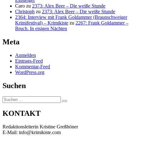
Einsteiger
Caro
zu
2373: Alex Beer – Die weiße Stunde
Christoph
zu
2373: Alex Beer – Die weiße Stunde
2364: Interview mit Frank Goldammer (Braunschweiger
Krimifestival) – Krimikiste
zu
2267: Frank Goldammer –
Bruch. In eisigen Nächten
Meta
Anmelden
Eintrags-Feed
Kommentar-Feed
WordPress.org
Suchen
Suchen
Suchen
nach:
KONTAKT
Redaktionsleiterin Kristine Greßhöner
E-Mail: info@krimikiste.com