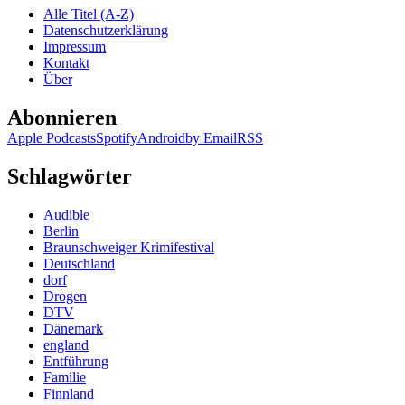
Alle Titel (A-Z)
Datenschutzerklärung
Impressum
Kontakt
Über
Abonnieren
Apple Podcasts
Spotify
Android
by Email
RSS
Schlagwörter
Audible
Berlin
Braunschweiger Krimifestival
Deutschland
dorf
Drogen
DTV
Dänemark
england
Entführung
Familie
Finnland