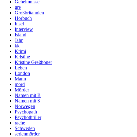
Geheimnisse
gre
Großbritannien
Hörbuch
Insel
Interview
Island
Jahr
kk
Krimi
Kristine
Kristine Greßhöner
Leben
London
Mann
mord
Mörder
Namen mit B
Namen mit S
Norwegen
Psychopath
Psychothriller
rache
Schweden
serienmörder