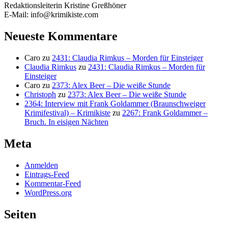
Redaktionsleiterin Kristine Greßhöner
E-Mail: info@krimikiste.com
Neueste Kommentare
Caro
zu
2431: Claudia Rimkus – Morden für Einsteiger
Claudia Rimkus
zu
2431: Claudia Rimkus – Morden für
Einsteiger
Caro
zu
2373: Alex Beer – Die weiße Stunde
Christoph
zu
2373: Alex Beer – Die weiße Stunde
2364: Interview mit Frank Goldammer (Braunschweiger
Krimifestival) – Krimikiste
zu
2267: Frank Goldammer –
Bruch. In eisigen Nächten
Meta
Anmelden
Eintrags-Feed
Kommentar-Feed
WordPress.org
Seiten