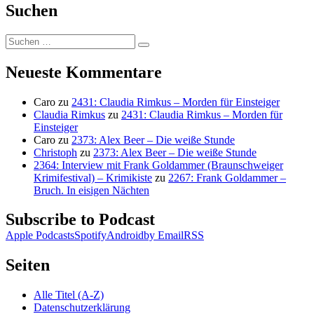
Suchen
Suchen
Suchen
nach:
Neueste Kommentare
Caro
zu
2431: Claudia Rimkus – Morden für Einsteiger
Claudia Rimkus
zu
2431: Claudia Rimkus – Morden für
Einsteiger
Caro
zu
2373: Alex Beer – Die weiße Stunde
Christoph
zu
2373: Alex Beer – Die weiße Stunde
2364: Interview mit Frank Goldammer (Braunschweiger
Krimifestival) – Krimikiste
zu
2267: Frank Goldammer –
Bruch. In eisigen Nächten
Subscribe to Podcast
Apple Podcasts
Spotify
Android
by Email
RSS
Seiten
Alle Titel (A-Z)
Datenschutzerklärung