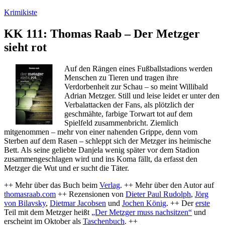
Zum
Krimikiste
Inhalt
springen
KK 111: Thomas Raab – Der Metzger
sieht rot
Auf den Rängen eines Fußballstadions werden
Menschen zu Tieren und tragen ihre
Verdorbenheit zur Schau – so meint Willibald
Adrian Metzger. Still und leise leidet er unter den
Verbalattacken der Fans, als plötzlich der
geschmähte, farbige Torwart tot auf dem
Spielfeld zusammenbricht. Ziemlich
mitgenommen – mehr von einer nahenden Grippe, denn vom
Sterben auf dem Rasen – schleppt sich der Metzger ins heimische
Bett. Als seine geliebte Danjela wenig später vor dem Stadion
zusammengeschlagen wird und ins Koma fällt, da erfasst den
Metzger die Wut und er sucht die Täter.
++ Mehr über das Buch beim
Verlag
. ++ Mehr über den Autor auf
thomasraab.com
++ Rezensionen von
Dieter Paul Rudolph
,
Jörg
von Bilavsky
,
Dietmar Jacobsen
und
Jochen König
. ++ Der
erste
Teil mit dem Metzger heißt
„Der Metzger muss nachsitzen“
und
erscheint im Oktober als
Taschenbuch
. ++