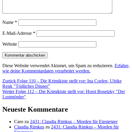
Name
*
E-Mail-Adresse
*
Website
Diese Website verwendet Akismet, um Spam zu reduzieren.
Erfahre,
wie deine Kommentardaten verarbeitet werden.
Beitragsnavigation
Vorheriger
Zurück
Folge 110 – Die Krimikiste stellt vor: Ina Coelen, Ulrike
Beitrag:
Renk "Tödliches Dinner"
Nächster
Weiter
Folge 112 – Die Krimikiste stellt vor: Horst Bosetzky "Der
Beitrag:
Lustmörder"
Neueste Kommentare
Caro
zu
2431: Claudia Rimkus – Morden für Einsteiger
Claudia Rimkus
zu
2431: Claudia Rimkus – Morden für