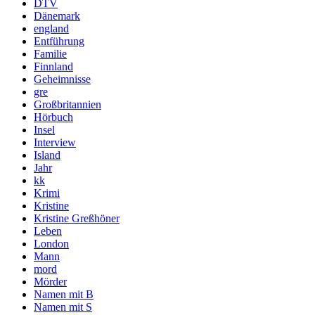
DTV
Dänemark
england
Entführung
Familie
Finnland
Geheimnisse
gre
Großbritannien
Hörbuch
Insel
Interview
Island
Jahr
kk
Krimi
Kristine
Kristine Greßhöner
Leben
London
Mann
mord
Mörder
Namen mit B
Namen mit S