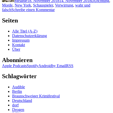
Melanie
18. November 2018
14. November 2018
D
Dichtung
,
Morde
,
New York
,
Schauspieler
,
Verwirrung
,
wahr und
zu
falsch
Schreibe einen Kommentar
1680:
JP
Seiten
Delaney
–
Alle Titel (A-Z)
Believe
Datenschutzerklärung
me
Impressum
Kontakt
Über
Abonnieren
Apple Podcasts
Spotify
Android
by Email
RSS
Schlagwörter
Audible
Berlin
Braunschweiger Krimifestival
Deutschland
dorf
Drogen