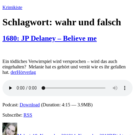
Zum
Krimikiste
Inhalt
springen
Schlagwort:
wahr und falsch
1680: JP Delaney – Believe me
Ein tödliches Verwirrspiel wird versprochen – wird das auch
eingehalten? Melanie hat es gehört und verrät wie es ihr gefallen
hat.
derHörverlag
Podcast:
Download
(Duration: 4:15 — 3.9MB)
Subscribe:
RSS
Autor
Veröffentlicht
Kategorien
Schlagwört
am