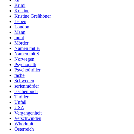
Krimi
Kristine
Kristine Greßhöner
Leben
London
Mann
mord
Mörder
Namen mit B
Namen mit S
Norwegen
Psychopath
Psychothriller
rache
Schweden
serienmörder
taschenbuch
Thriller
Unfall
USA
Vergangenheit
Verschwinden
Whodunit
Österreich