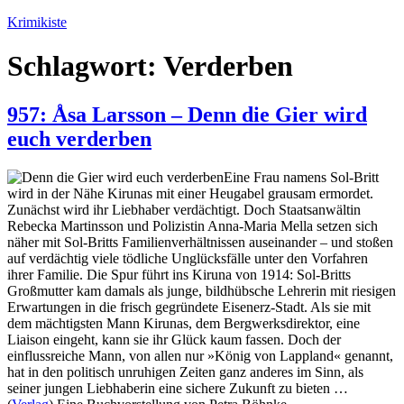
Zum
Krimikiste
Inhalt
springen
Schlagwort:
Verderben
957: Åsa Larsson – Denn die Gier wird
euch verderben
Eine Frau namens Sol-Britt
wird in der Nähe Kirunas mit einer Heugabel grausam ermordet.
Zunächst wird ihr Liebhaber verdächtigt. Doch Staatsanwältin
Rebecka Martinsson und Polizistin Anna-Maria Mella setzen sich
näher mit Sol-Britts Familienverhältnissen auseinander – und stoßen
auf verdächtig viele tödliche Unglücksfälle unter den Vorfahren
ihrer Familie. Die Spur führt ins Kiruna von 1914: Sol-Britts
Großmutter kam damals als junge, bildhübsche Lehrerin mit riesigen
Erwartungen in die frisch gegründete Eisenerz-Stadt. Als sie mit
dem mächtigsten Mann Kirunas, dem Bergwerksdirektor, eine
Liaison eingeht, kann sie ihr Glück kaum fassen. Doch der
einflussreiche Mann, von allen nur »König von Lappland« genannt,
hat in den politisch unruhigen Zeiten ganz anderes im Sinn, als
seiner jungen Liebhaberin eine sichere Zukunft zu bieten …