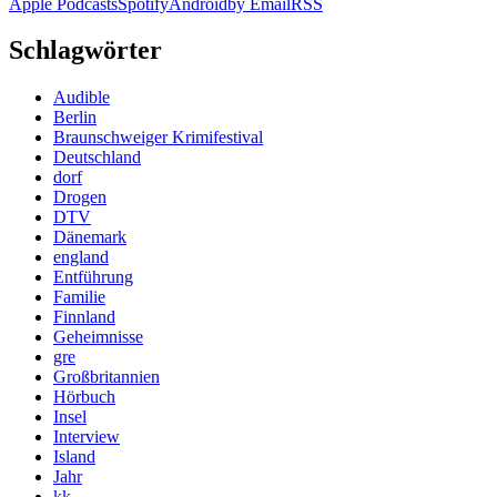
Apple Podcasts
Spotify
Android
by Email
RSS
Schlagwörter
Audible
Berlin
Braunschweiger Krimifestival
Deutschland
dorf
Drogen
DTV
Dänemark
england
Entführung
Familie
Finnland
Geheimnisse
gre
Großbritannien
Hörbuch
Insel
Interview
Island
Jahr
kk