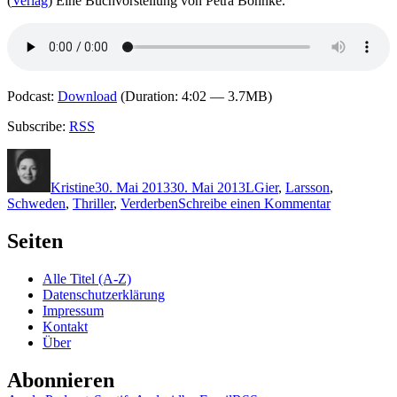
(
Verlag
) Eine Buchvorstellung von Petra Böhnke.
Podcast:
Download
(Duration: 4:02 — 3.7MB)
Subscribe:
RSS
Autor
Veröffentlicht
Kategorien
Schlagwörter
am
Kristine
30. Mai 2013
30. Mai 2013
L
Gier
,
Larsson
,
zu
Schweden
,
Thriller
,
Verderben
Schreibe einen Kommentar
957:
Åsa
Seiten
Larsson
–
Alle Titel (A-Z)
Denn
Datenschutzerklärung
die
Impressum
Gier
Kontakt
wird
Über
euch
verderben
Abonnieren