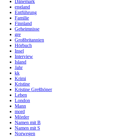
Dänemark
england
Entführung
Familie
Finnland
Geheimnisse
gre
Großbritannien
Hörbuch
Insel
Interview
Island
Jahr
kk
Krimi
Kristine
Kristine Greßhöner
Leben
London
Mann
mord
Mörder
Namen mit B
Namen mit S
Norwegen