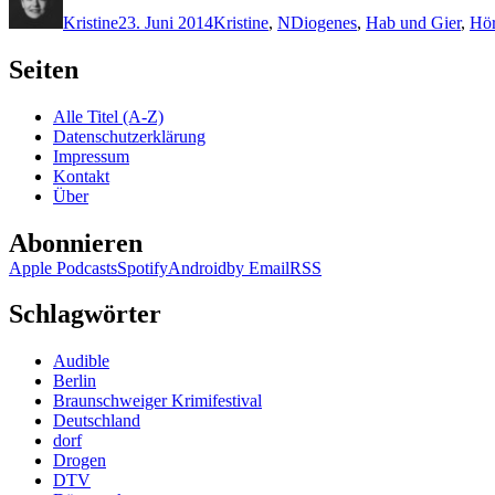
am
Kristine
23. Juni 2014
Kristine
,
N
Diogenes
,
Hab und Gier
,
Hö
Seiten
Alle Titel (A-Z)
Datenschutzerklärung
Impressum
Kontakt
Über
Abonnieren
Apple Podcasts
Spotify
Android
by Email
RSS
Schlagwörter
Audible
Berlin
Braunschweiger Krimifestival
Deutschland
dorf
Drogen
DTV