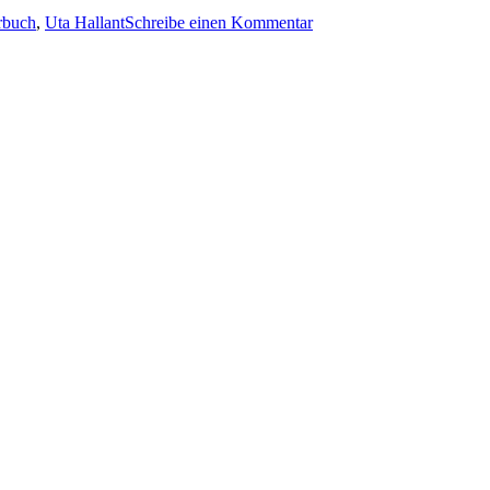
1090:
rbuch
,
Uta Hallant
Schreibe einen Kommentar
Ingrid
Noll
–
Hab
und
Gier