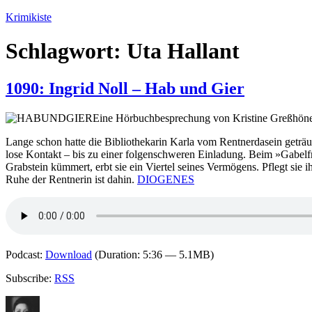
Zum
Krimikiste
Inhalt
springen
Schlagwort:
Uta Hallant
1090: Ingrid Noll – Hab und Gier
Eine Hörbuchbesprechung von Kristine Greßhöne
Lange schon hatte die Bibliothekarin Karla vom Rentnerdasein geträumt
lose Kontakt – bis zu einer folgenschweren Einladung. Beim »Gabelfr
Grabstein kümmert, erbt sie ein Viertel seines Vermögens. Pflegt sie 
Ruhe der Rentnerin ist dahin.
DIOGENES
Podcast:
Download
(Duration: 5:36 — 5.1MB)
Subscribe:
RSS
Autor
Veröffentlicht
Kategorien
Schlagwörter