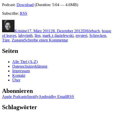
Podcast:
Download
(Duration: 5:04 — 4.6MB)
Subscribe:
RSS
Autor
Veröffentlicht
Kategorien
Schlagwörter
am
Kristine
17. März 2011
28. Dezember 2012
D
Hörbuch
,
house
of leaves
,
labyrinth
,
llen
,
mark z danielewski
,
mysteri
,
Schrecken
,
zu
Türe
,
Zugang
Schreibe einen Kommentar
KK
646:
Seiten
Mark
Z.
Alle Titel (A-Z)
Danielewski
Datenschutzerklärung
–
Impressum
Das
Kontakt
Haus.
Über
House
of
Abonnieren
Leaves
(Audio)
Apple Podcasts
Spotify
Android
by Email
RSS
Schlagwörter