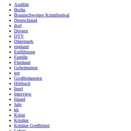
Audible
Berlin
Braunschweiger Krimifestival
Deutschland
dorf
Drogen
DTV
Dänemark
england
Entführung
Familie
Finnland
Geheimnisse
gre
Großbritannien
Hörbuch
Insel
Interview
Island
Jahr
kk
Krimi
Kristine
Kristine Greßhöner
Leben