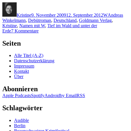
Autor
Veröffentlicht
Kategorien
Schlagwörte
am
Kristine
9. November 2009
12. September 2012
W
Andreas
Winkelmann
,
Debütroman
,
Deutschland
,
Goldmann Verlag
,
Kristine
,
Namen mit W
,
Tief im Wald und unter der
zu
Erde
7 Kommentare
KK
262:
Seiten
Andreas
Winkelmann
Alle Titel (A-Z)
–
Datenschutzerklärung
Tief
Impressum
im
Kontakt
Wald
Über
und
unter
Abonnieren
der
Erde
Apple Podcasts
Spotify
Android
by Email
RSS
Schlagwörter
Audible
Berlin
Braunschweiger Krimifestival