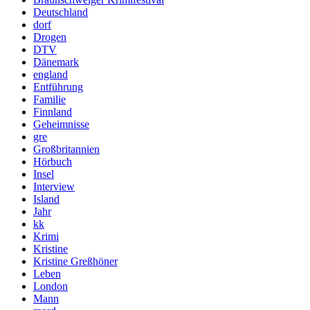
Deutschland
dorf
Drogen
DTV
Dänemark
england
Entführung
Familie
Finnland
Geheimnisse
gre
Großbritannien
Hörbuch
Insel
Interview
Island
Jahr
kk
Krimi
Kristine
Kristine Greßhöner
Leben
London
Mann