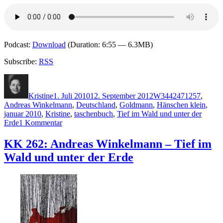
Podcast:
Download
(Duration: 6:55 — 6.3MB)
Subscribe:
RSS
Autor
Veröffentlicht
Kategorien
Schlagwörter
am
Kristine
1. Juli 2010
12. September 2012
W
3442471257
,
Andreas Winkelmann
,
Deutschland
,
Goldmann
,
Hänschen klein
,
januar 2010
,
Kristine
,
taschenbuch
,
Tief im Wald und unter der
zu
Erde
1 Kommentar
KK
466:
KK 262: Andreas Winkelmann – Tief im
Andreas
Wald und unter der Erde
Winkelmann
–
Hänschen
klein