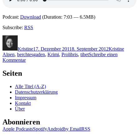
Podcast:
Download
(Duration: 7:03 — 6.5MB)
Subscribe:
RSS
Autor
Veröffentlicht
Kategorien
Schlagw
am
Kristine
17. Dezember 2011
8. September 2012
Kristine
Alpen
,
berchtesgaden
,
Krimi
,
Prolibris
,
tibet
Schreibe einen
zu
Kommentar
KK
762:
Seiten
Volker
Streiter
Alle Titel (A-Z)
–
Datenschutzerklärung
Fressen
Impressum
ihn
Kontakt
die
Über
Raben
Abonnieren
Apple Podcasts
Spotify
Android
by Email
RSS