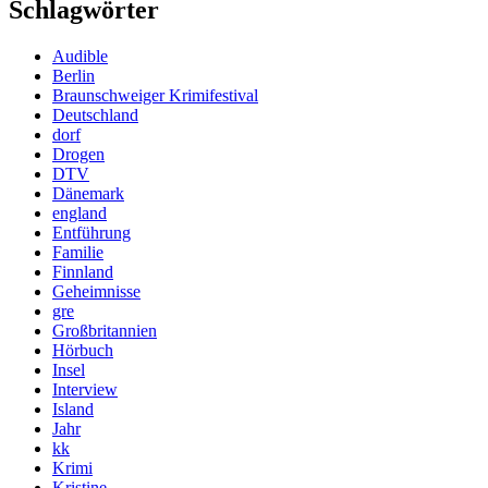
Schlagwörter
Audible
Berlin
Braunschweiger Krimifestival
Deutschland
dorf
Drogen
DTV
Dänemark
england
Entführung
Familie
Finnland
Geheimnisse
gre
Großbritannien
Hörbuch
Insel
Interview
Island
Jahr
kk
Krimi
Kristine