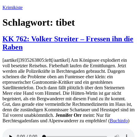
Zum
Krimikiste
Inhalt
springen
Schlagwort:
tibet
KK 762: Volker Streiter – Fressen ihn die
Raben
[aartikel]3935263805:left[/aartikel] Am Königssee explodiert ein
voll besetzter Reisebus. Fieberhaft laufen die Ermittlungen. Jetzt
werden alle Polizeikräfte in Berchtesgaden gebraucht. Dagegen
scheinen die Probleme oben am Funtensee eher klein: ein
erpresserischer Gastronomie-Kritiker und ein gestohlenes
Satellitentelefon. Doch dann fällt plötzlich über dem Steinernen
Meer eine Hand vom Himmel. Die Hütten-Wirtin ist gar nicht
begeistert, als ein Bergwanderer mit diesem Fund zu ihr kommt.
Gut, dass gerade eine vermeintliche Rechtsmedizinerin im Haus ist,
denn die zuständigen Kommissare Schartauer und Heustapel sind im
Tal vorerst unabkömmlich.
Jennifer Orr
meint: Nur für
Berchtesgadenfans und Alpenwanderer zu empfehlen! (
Buchinfo
)