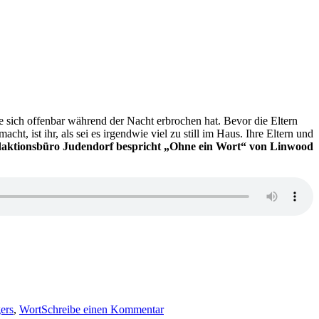
 sich offenbar während der Nacht erbrochen hat. Bevor die Eltern
 ist ihr, als sei es irgendwie viel zu still im Haus. Ihre Eltern und
aktionsbüro Judendorf bespricht „
Ohne ein Wort“ von
Linwood
zu
KK
ers
,
Wort
Schreibe einen Kommentar
574: