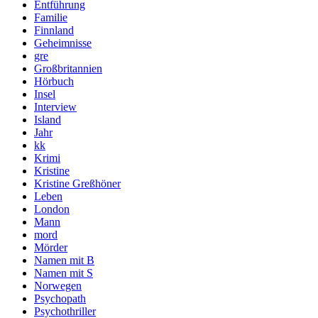
Entführung
Familie
Finnland
Geheimnisse
gre
Großbritannien
Hörbuch
Insel
Interview
Island
Jahr
kk
Krimi
Kristine
Kristine Greßhöner
Leben
London
Mann
mord
Mörder
Namen mit B
Namen mit S
Norwegen
Psychopath
Psychothriller