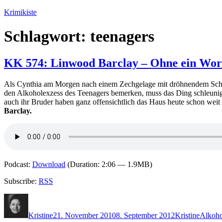
Zum
Krimikiste
Inhalt
springen
Schlagwort:
teenagers
KK 574: Linwood Barclay – Ohne ein Wor
Als Cynthia am Morgen nach einem Zechgelage mit dröhnendem Schädel
den Alkoholexzess des Teenagers bemerken, muss das Ding schleunigst 
auch ihr Bruder haben ganz offensichtlich das Haus heute schon wei
Barclay.
Podcast:
Download
(Duration: 2:06 — 1.9MB)
Subscribe:
RSS
Autor
Veröffentlicht
Kategorien
Schlag
am
Kristine
21. November 2010
8. September 2012
Kristine
Alkoho