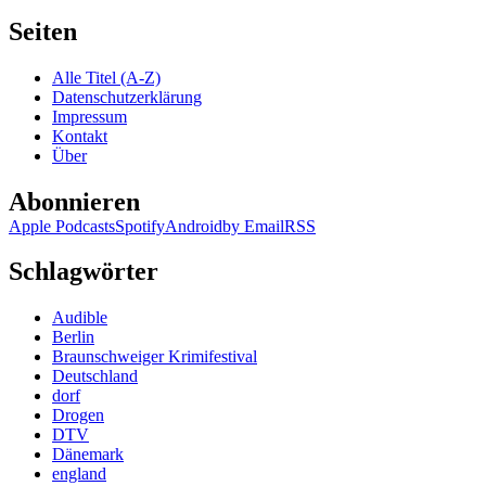
Seiten
Alle Titel (A-Z)
Datenschutzerklärung
Impressum
Kontakt
Über
Abonnieren
Apple Podcasts
Spotify
Android
by Email
RSS
Schlagwörter
Audible
Berlin
Braunschweiger Krimifestival
Deutschland
dorf
Drogen
DTV
Dänemark
england