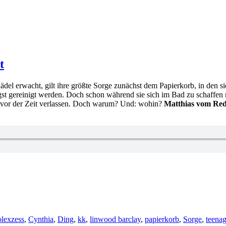
t
 erwacht, gilt ihre größte Sorge zunächst dem Papierkorb, in den sie
gereinigt werden. Doch schon während sie sich im Bad zu schaffen macht,
t vor der Zeit verlassen. Doch warum? Und: wohin?
Matthias vom Red
wörter
lexzess
,
Cynthia
,
Ding
,
kk
,
linwood barclay
,
papierkorb
,
Sorge
,
teenag