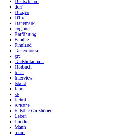
Deutschland
dorf
Drogen
DTV
Dänemark
england
Entführung
Familie
Finnland
Geheimnisse
gre
Großbritannien
Hörbuch
Insel
Interview
Island
Jahr
kk
Krimi
Kristine
Kristine Greßhöner
Leben
London
Mann
mord