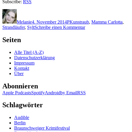
Subscribe:
RSS
Autor
Veröffentlicht
Kategorien
Schlagwörter
am
Melanie
4. November 2014
P
Kunstraub
,
Mamma Carlotta
,
zu
Strandläufer
,
Sylt
Schreibe einen Kommentar
1113:
Gisela
Seiten
Pauly
–
Alle Titel (A-Z)
Strandläufer
Datenschutzerklärung
Impressum
Kontakt
Über
Abonnieren
Apple Podcasts
Spotify
Android
by Email
RSS
Schlagwörter
Audible
Berlin
Braunschweiger Krimifestival