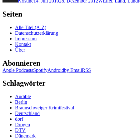
Kristine
14. Juli 2010
28. Dezember 2012
W
Eifel
,
Land
,
Landr
Seiten
Alle Titel (A-Z)
Datenschutzerklärung
Impressum
Kontakt
Über
Abonnieren
Apple Podcasts
Spotify
Android
by Email
RSS
Schlagwörter
Audible
Berlin
Braunschweiger Krimifestival
Deutschland
dorf
Drogen
DTV
Dänemark