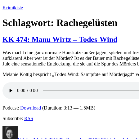
Zum
Krimikiste
Inhalt
springen
Schlagwort:
Rachegelüsten
KK 474: Manu Wirtz – Todes-Wind
Was macht eine ganz normale Hauskatze außer jagen, spielen und fres
aufklären! Aber wer ist der Mörder? Ist es der Bauer mit Rachegelüs
Jule eine sensationelle Entdeckung, die sie auf die Spur des Mörders b
Melanie Kottig bespricht „Todes-Wind: Samtpfote auf Mörderjagd“ vo
Podcast:
Download
(Duration: 3:13 — 1.5MB)
Subscribe:
RSS
Autor
Veröffentlicht
Kategorien
Schlagwörter
am