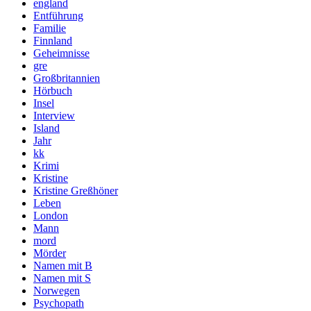
england
Entführung
Familie
Finnland
Geheimnisse
gre
Großbritannien
Hörbuch
Insel
Interview
Island
Jahr
kk
Krimi
Kristine
Kristine Greßhöner
Leben
London
Mann
mord
Mörder
Namen mit B
Namen mit S
Norwegen
Psychopath