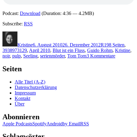
Podcast:
Download
(Duration: 4:36 — 4.2MB)
Subscribe:
RSS
Autor
Veröffentlicht
Kategorien
Schlagwörter
am
Kristine
6. August 2010
26. Dezember 2012
R
198 Seiten
,
3938973129
,
April 2010
,
Blut ist ein Fluss
,
Guido Rohm
,
Kristine
,
zu
noir
,
pulp
,
Seeling
,
serienmörder
,
Tom Torn
3 Kommentare
KK
491:
Seiten
Guido
Rohm
Alle Titel (A-Z)
–
Datenschutzerklärung
Blut
Impressum
ist
Kontakt
ein
Über
Fluss
Abonnieren
Apple Podcasts
Spotify
Android
by Email
RSS
Schlagwörter