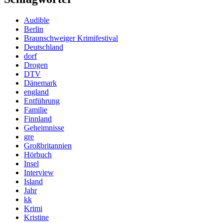
Audible
Berlin
Braunschweiger Krimifestival
Deutschland
dorf
Drogen
DTV
Dänemark
england
Entführung
Familie
Finnland
Geheimnisse
gre
Großbritannien
Hörbuch
Insel
Interview
Island
Jahr
kk
Krimi
Kristine