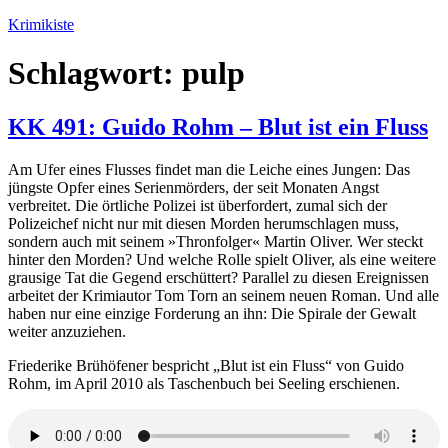
Zum
Krimikiste
Inhalt
springen
Schlagwort:
pulp
KK 491: Guido Rohm – Blut ist ein Fluss
Am Ufer eines Flusses findet man die Leiche eines Jungen: Das
jüngste Opfer eines Serienmörders, der seit Monaten Angst
verbreitet. Die örtliche Polizei ist überfordert, zumal sich der
Polizeichef nicht nur mit diesen Morden herumschlagen muss,
sondern auch mit seinem »Thronfolger« Martin Oliver. Wer steckt
hinter den Morden? Und welche Rolle spielt Oliver, als eine weitere
grausige Tat die Gegend erschüttert? Parallel zu diesen Ereignissen
arbeitet der Krimiautor Tom Torn an seinem neuen Roman. Und alle
haben nur eine einzige Forderung an ihn: Die Spirale der Gewalt
weiter anzuziehen.
Friederike Brühöfener bespricht „Blut ist ein Fluss“ von Guido
Rohm, im April 2010 als Taschenbuch bei Seeling erschienen.