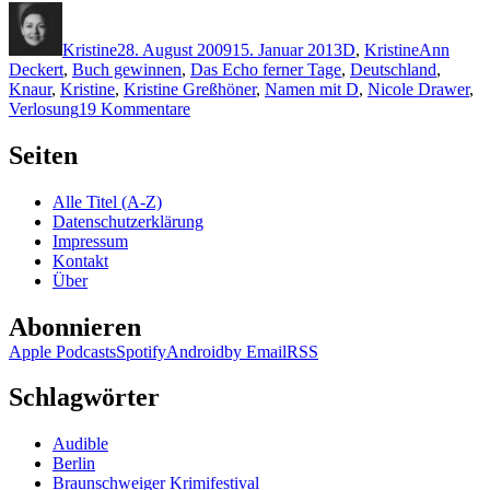
Autor
Veröffentlicht
Kategorien
Schlagwör
am
Kristine
28. August 2009
15. Januar 2013
D
,
Kristine
Ann
Deckert
,
Buch gewinnen
,
Das Echo ferner Tage
,
Deutschland
,
Knaur
,
Kristine
,
Kristine Greßhöner
,
Namen mit D
,
Nicole Drawer
,
zu
Verlosung
19 Kommentare
KK
222:
Seiten
Nicole
Drawer
Alle Titel (A-Z)
–
Datenschutzerklärung
Das
Impressum
Echo
Kontakt
ferner
Über
Tage
Abonnieren
Apple Podcasts
Spotify
Android
by Email
RSS
Schlagwörter
Audible
Berlin
Braunschweiger Krimifestival