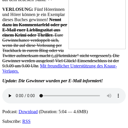
VERLOSUNG:
Fünf Hörerinnen
und Hörer können je ein Exemplar
dieses Buches gewinnen!
Nennt
dazu im Kommentarfeld oder per
E-Mail euer Lieblingszitat aus
einem Krimi oder Thriller.
Eure
Gewinnchance verdoppelt sich,
wenn ihr auf diese Verlosung per
Trackback in eurem Blog oder via
Twitter aufmerksam macht („@krimikiste“ nicht vergessen!). Die
Gewinner werden ausgelost! Viel Glück! Einsendeschluss ist der
9.9.09 um 9.00 Uhr.
Mit freundlicher Unterstützung des Knaur-
Verlages.
Update: Die Gewinner wurden per E-Mail informiert!
Podcast:
Download
(Duration: 5:04 — 4.6MB)
Subscribe:
RSS