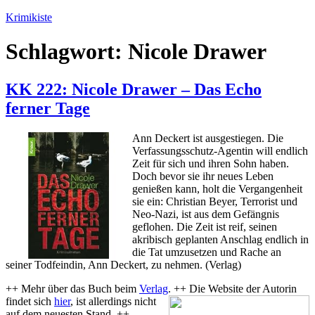
Zum
Krimikiste
Inhalt
springen
Schlagwort:
Nicole Drawer
KK 222: Nicole Drawer – Das Echo
ferner Tage
Ann Deckert ist ausgestiegen. Die
Verfassungsschutz-Agentin will endlich
Zeit für sich und ihren Sohn haben.
Doch bevor sie ihr neues Leben
genießen kann, holt die Vergangenheit
sie ein: Christian Beyer, Terrorist und
Neo-Nazi, ist aus dem Gefängnis
geflohen. Die Zeit ist reif, seinen
akribisch geplanten Anschlag endlich in
die Tat umzusetzen und Rache an
seiner Todfeindin, Ann Deckert, zu nehmen. (Verlag)
++ Mehr über das Buch beim
Verlag
. ++ Die Website der Autorin
findet sich
hier
, ist allerdings
nicht
auf dem neuesten Stand. ++