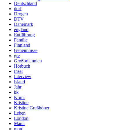
Deutschland
dorf
Drogen
DTV
Dänemark
england
Entführung
Familie
Finnland
Geheimnisse
gre
Großbritannien
Hörbuch
Insel
Interview
Island
Jahr
kk
Krimi
Kristine
Kristine Greßhöner
Leben
London
Mann
mord