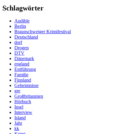
Schlagwörter
Audible
Berlin
Braunschweiger Krimifestival
Deutschland
dorf
Drogen
DTV
Dänemark
england
Entführung
Familie
Finnland
Geheimnisse
gre
Großbritannien
Hörbuch
Insel
Interview
Island
Jahr
kk
Krimi