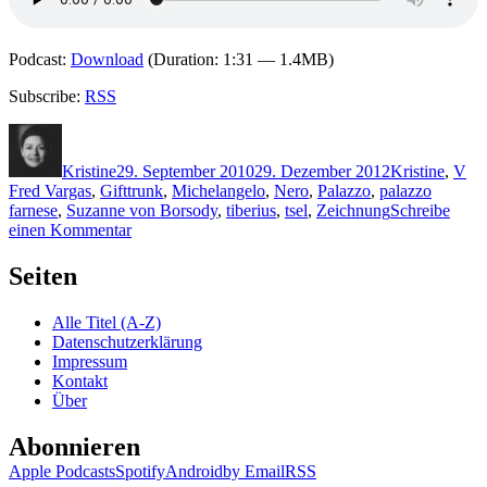
Podcast:
Download
(Duration: 1:31 — 1.4MB)
Subscribe:
RSS
Autor
Veröffentlicht
Kategorien
Sc
am
Kristine
29. September 2010
29. Dezember 2012
Kristine
,
V
Fred Vargas
,
Gifttrunk
,
Michelangelo
,
Nero
,
Palazzo
,
palazzo
farnese
,
Suzanne von Borsody
,
tiberius
,
tsel
,
Zeichnung
Schreibe
zu
einen Kommentar
KK
541:
Seiten
Fred
Vargas
Alle Titel (A-Z)
–
Datenschutzerklärung
Im
Impressum
Schatten
Kontakt
des
Über
Palazzo
Farnese
Abonnieren
(Audio)
Apple Podcasts
Spotify
Android
by Email
RSS