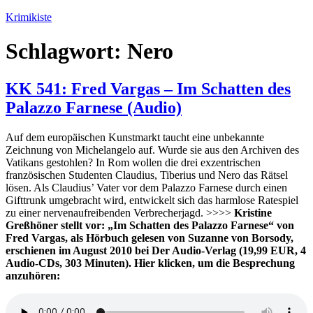
Zum
Krimikiste
Inhalt
springen
Schlagwort:
Nero
KK 541: Fred Vargas – Im Schatten des
Palazzo Farnese (Audio)
Auf dem europäischen Kunstmarkt taucht eine unbekannte
Zeichnung von Michelangelo auf. Wurde sie aus den Archiven des
Vatikans gestohlen? In Rom wollen die drei exzentrischen
französischen Studenten Claudius, Tiberius und Nero das Rätsel
lösen. Als Claudius’ Vater vor dem Palazzo Farnese durch einen
Gifttrunk umgebracht wird, entwickelt sich das harmlose Ratespiel
zu einer nervenaufreibenden Verbrecherjagd. >>>>
Kristine
Greßhöner stellt vor: „Im Schatten des Palazzo Farnese“ von
Fred Vargas, als Hörbuch gelesen von Suzanne von Borsody,
erschienen im August 2010 bei Der Audio-Verlag (19,99 EUR, 4
Audio-CDs, 303 Minuten).
Hier klicken, um die Besprechung
anzuhören: