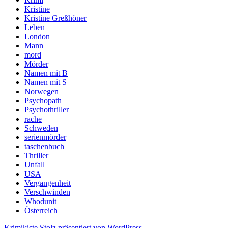
Kristine
Kristine Greßhöner
Leben
London
Mann
mord
Mörder
Namen mit B
Namen mit S
Norwegen
Psychopath
Psychothriller
rache
Schweden
serienmörder
taschenbuch
Thriller
Unfall
USA
Vergangenheit
Verschwinden
Whodunit
Österreich
Krimikiste
Stolz präsentiert von WordPress