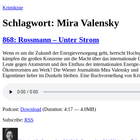
Zum
Krimikiste
Inhalt
springen
Schlagwort:
Mira Valensky
868: Rossmann – Unter Strom
Wenn es um die Zukunft der Energieversorgung geht, herrscht Hochsp
kämpfen die großen Konzerne um die Macht über das internationale L
Leute gegen Atomstrom und den Einfluss der internationalen Energie-
Ökoterroristen am Werk? Die Wiener Journalistin Mira Valensky und 
Eigentümer lieber im Dunkeln bleiben. Eine Buchvorstellung von Kr
Podcast:
Download
(Duration: 4:17 — 4.0MB)
Subscribe:
RSS
Autor
Veröffentlicht
Kategorien
Sc
am