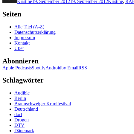
Kristine
19. September 2012
19. September 2012
Kristine
,
R
At
Seiten
Alle Titel (A-Z)
Datenschutzerklärung
Impressum
Kontakt
Über
Abonnieren
Apple Podcasts
Spotify
Android
by Email
RSS
Schlagwörter
Audible
Berlin
Braunschweiger Krimifestival
Deutschland
dorf
Drogen
DTV
Dänemark