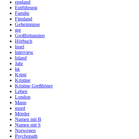
england
Entführung
Familie
Finnland
Geheimnisse
gre
Großbritannien
Hörbuch
Insel
Interview
Island
Jahr
kk
Krimi
Kristine
Kristine Greßhöner
Leben
London
Mann
mord
Mörder
Namen mit B
Namen mit S
Norwegen
Psychopath