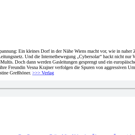
annung: Ein kleines Dorf in der Nähe Wiens macht vor, wie in naher Z
eitungsnetz. Und die Internetbewegung „Cybersolar“ hackt nicht nur W
Multis. Doch dann werden Gasleitungen gesprengt und ein europäischer
ihre Freundin Vesna Krajner verfolgen die Spuren von aggressiven Umw
istine Greßhöner.
>>> Verlag
hlagwörter