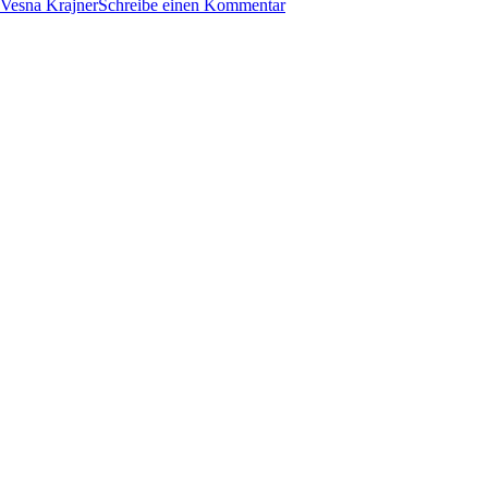
Vesna Krajner
Schreibe einen Kommentar
Rossmann
–
Unter
Strom