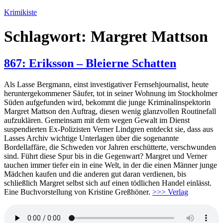
Zum
Krimikiste
Inhalt
springen
Schlagwort:
Margret Mattson
867: Eriksson – Bleierne Schatten
Als Lasse Bergmann, einst investigativer Fernsehjournalist, heute
heruntergekommener Säufer, tot in seiner Wohnung im Stockholmer
Süden aufgefunden wird, bekommt die junge Kriminalinspektorin
Margret Mattson den Auftrag, diesen wenig glanzvollen Routinefall
aufzuklären. Gemeinsam mit dem wegen Gewalt im Dienst
suspendierten Ex-Polizisten Verner Lindgren entdeckt sie, dass aus
Lasses Archiv wichtige Unterlagen über die sogenannte
Bordellaffäre, die Schweden vor Jahren erschütterte, verschwunden
sind. Führt diese Spur bis in die Gegenwart? Margret und Verner
tauchen immer tiefer ein in eine Welt, in der die einen Männer junge
Mädchen kaufen und die anderen gut daran verdienen, bis
schließlich Margret selbst sich auf einen tödlichen Handel einlässt.
Eine Buchvorstellung von Kristine Greßhöner.
>>> Verlag