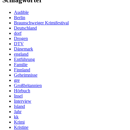
Schlagwörter
Audible
Berlin
Braunschweiger Krimifestival
Deutschland
dorf
Drogen
DTV
Dänemark
england
Entführung
Familie
Finnland
Geheimnisse
gre
Großbritannien
Hörbuch
Insel
Interview
Island
Jahr
kk
Krimi
Kristine