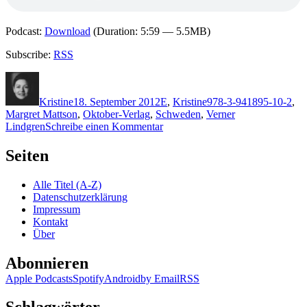
Podcast:
Download
(Duration: 5:59 — 5.5MB)
Subscribe:
RSS
Autor
Veröffentlicht
Kategorien
Schlagwörter
am
Kristine
18. September 2012
E
,
Kristine
978-3-941895-10-2
,
Margret Mattson
,
Oktober-Verlag
,
Schweden
,
Verner
zu
Lindgren
Schreibe einen Kommentar
867:
Eriksson
Seiten
–
Bleierne
Alle Titel (A-Z)
Schatten
Datenschutzerklärung
Impressum
Kontakt
Über
Abonnieren
Apple Podcasts
Spotify
Android
by Email
RSS