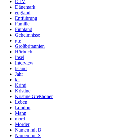
DTV
Dänemark
england
Entführung
Familie
Finnland
Geheimnisse
gre
Großbritannien
Hörbuch
Insel
Interview
Island
Jahr
kk
Krimi
Kristine
Kristine Greßhöner
Leben
London
Mann
mord
Mörder
Namen mit B
Namen mit S