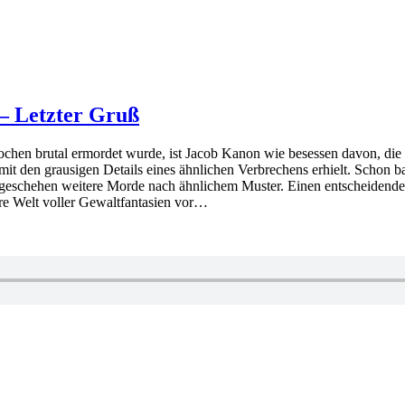
– Letzter Gruß
rwochen brutal ermordet wurde, ist Jacob Kanon wie besessen davon, die 
te mit den grausigen Details eines ähnlichen Verbrechens erhielt. Schon
eschehen weitere Morde nach ähnlichem Muster. Einen entscheidenden Hi
rre Welt voller Gewaltfantasien vor…
ter