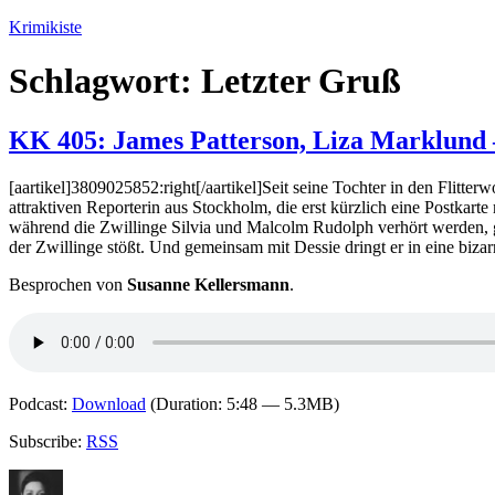
Zum
Krimikiste
Inhalt
springen
Schlagwort:
Letzter Gruß
KK 405: James Patterson, Liza Marklund 
[aartikel]3809025852:right[/aartikel]Seit seine Tochter in den Flitte
attraktiven Reporterin aus Stockholm, die erst kürzlich eine Postkar
während die Zwillinge Silvia und Malcolm Rudolph verhört werden, g
der Zwillinge stößt. Und gemeinsam mit Dessie dringt er in eine biza
Besprochen von
Susanne Kellersmann
.
Podcast:
Download
(Duration: 5:48 — 5.3MB)
Subscribe:
RSS
Autor
Veröffentlicht
Kategorien
Schlagwör