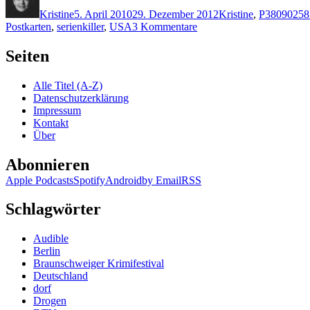
am
Kristine
5. April 2010
29. Dezember 2012
Kristine
,
P
38090258
zu
Postkarten
,
serienkiller
,
USA
3 Kommentare
KK
405:
Seiten
James
Patterson,
Alle Titel (A-Z)
Liza
Datenschutzerklärung
Marklund
Impressum
–
Kontakt
Letzter
Über
Gruß
Abonnieren
Apple Podcasts
Spotify
Android
by Email
RSS
Schlagwörter
Audible
Berlin
Braunschweiger Krimifestival
Deutschland
dorf
Drogen