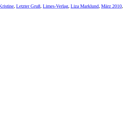
Kristine
,
Letzter Gruß
,
Limes-Verlag
,
Liza Marklund
,
März 2010
,