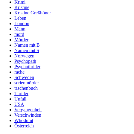
Krimi
Kristine
Kristine Greßhöner
Leben
London
Mann
mord
Mörder
Namen mit B
Namen mit S
Norwegen
Psychopath
Psychothriller
rache
Schweden
serienmörder
taschenbuch
Thriller
Unfall
USA
Vergangenheit
Verschwinden
Whodunit
Österreich