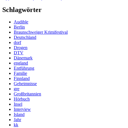
Schlagwörter
Audible
Berlin
Braunschweiger Krimifestival
Deutschland
dorf
Drogen
DTV
Dänemark
england
Entführung
Familie
Finnland
Geheimnisse
gre
Großbritannien
Hörbuch
Insel
Interview
Island
Jahr
kk