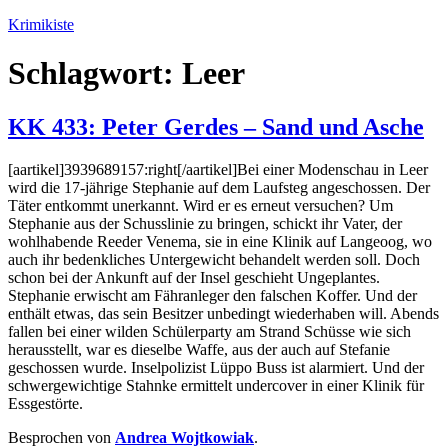
Zum
Krimikiste
Inhalt
springen
Schlagwort:
Leer
KK 433: Peter Gerdes – Sand und Asche
[aartikel]3939689157:right[/aartikel]Bei einer Modenschau in Leer
wird die 17-jährige Stephanie auf dem Laufsteg angeschossen. Der
Täter entkommt unerkannt. Wird er es erneut versuchen? Um
Stephanie aus der Schusslinie zu bringen, schickt ihr Vater, der
wohlhabende Reeder Venema, sie in eine Klinik auf Langeoog, wo
auch ihr bedenkliches Untergewicht behandelt werden soll. Doch
schon bei der Ankunft auf der Insel geschieht Ungeplantes.
Stephanie erwischt am Fähranleger den falschen Koffer. Und der
enthält etwas, das sein Besitzer unbedingt wiederhaben will. Abends
fallen bei einer wilden Schülerparty am Strand Schüsse wie sich
herausstellt, war es dieselbe Waffe, aus der auch auf Stefanie
geschossen wurde. Inselpolizist Lüppo Buss ist alarmiert. Und der
schwergewichtige Stahnke ermittelt undercover in einer Klinik für
Essgestörte.
Besprochen von
Andrea Wojtkowiak
.