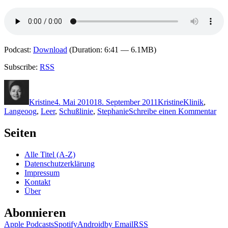
Podcast:
Download
(Duration: 6:41 — 6.1MB)
Subscribe:
RSS
Autor
Veröffentlicht
Kategorien
Schlagwörter
am
Kristine
4. Mai 2010
18. September 2011
Kristine
Klinik
,
zu
Langeoog
,
Leer
,
Schußlinie
,
Stephanie
Schreibe einen Kommentar
KK
433
Seiten
Pet
Ger
Alle Titel (A-Z)
–
Datenschutzerklärung
San
Impressum
und
Kontakt
Asc
Über
Abonnieren
Apple Podcasts
Spotify
Android
by Email
RSS