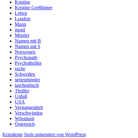
Kristine
Kristine Greßhöner
Leben
London
Mann
mord
Mörder
Namen mit B
Namen mit S
Norwegen
Psychopath
Psychothriller
rache
Schweden
serienmörder
taschenbuch
Thriller
Unfall
USA
Vergangenheit
Verschwinden
Whodunit
Österreich
Krimikiste
Stolz präsentiert von WordPress