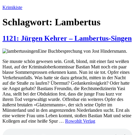
Zum
Krimikiste
Inhalt
springen
Schlagwort:
Lambertus
1121: Jürgen Kehrer – Lambertus-Singen
Eine Buchbesprechung von Jost Hindersmann.
Sie musste schön gewesen sein. Groß, blond, mit einer fast weißen
Haut, auf der Kriminaloberkommissar Bastian Matt noch ein paar
blasse Sommersprossen erkennen kann. Nun ist sie tot. Opfer eines
Verkehrsunfalls. Was hatte sie dazu gebracht, mitten in der Nacht
auf die Straße zu laufen? Übermut? Gedankenlosigkeit? Oder hatte
sie Angst gehabt? Bastians Freundin, die Rechtsmedizinerin Yasi
Ana, stellt bei der Obduktion fest, dass die junge Frau kurz vor
ihrem Tod vergewaltigt wurde. Offenbar ein weiteres Opfer des
äußerst brutalen «Glatzenmanns», der sich seine Opfer im
Münsterland und in den angrenzenden Niederlanden sucht. Erst als
eine weitere Frau ums Leben kommt, stoßen Bastian Matt und seine
Kollegen auf eine heiße Spur …
Rowohlt Verlag