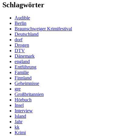
Schlagwörter
Audible
Berlin
Braunschweiger Krimifestival
Deutschland
dorf
Drogen
DTV
Dänemark
england
Entführung
Familie
Finnland
Geheimnisse
gre
Großbritannien
Hörbuch
Insel
Interview
Island
Jahr
kk
Krimi