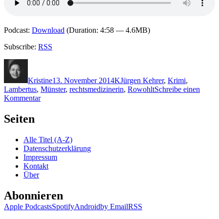
Podcast:
Download
(Duration: 4:58 — 4.6MB)
Subscribe:
RSS
Autor
Veröffentlicht
Kategorien
Schlagwörter
am
Kristine
13. November 2014
K
Jürgen Kehrer
,
Krimi
,
Lambertus
,
Münster
,
rechtsmedizinerin
,
Rowohlt
Schreibe einen
zu
Kommentar
1121:
Jürgen
Seiten
Kehrer
–
Alle Titel (A-Z)
Lambertus-
Datenschutzerklärung
Singen
Impressum
Kontakt
Über
Abonnieren
Apple Podcasts
Spotify
Android
by Email
RSS