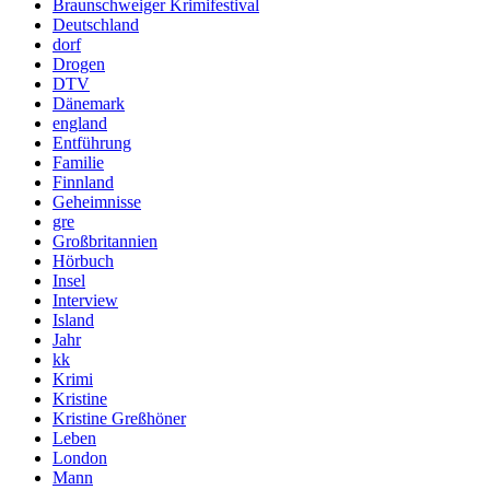
Braunschweiger Krimifestival
Deutschland
dorf
Drogen
DTV
Dänemark
england
Entführung
Familie
Finnland
Geheimnisse
gre
Großbritannien
Hörbuch
Insel
Interview
Island
Jahr
kk
Krimi
Kristine
Kristine Greßhöner
Leben
London
Mann