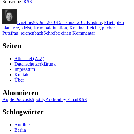
Subscribe:
RSS
Autor
Veröffentlicht
Kategorien
Schlagwörter
am
Kristine
20. Juli 2010
15. Januar 2013
Kristine
,
P
Bett
,
den
plan
,
gre
,
kleist
,
Kriminaldirektion
,
Kristine
,
Leiche
,
pucher
,
zu
Putzfrau
,
reichenbach
Schreibe einen Kommentar
KK
478:
Seiten
Robert
Pucher
Alle Titel (A-Z)
–
Datenschutzerklärung
Bärendienst
Impressum
Kontakt
Über
Abonnieren
Apple Podcasts
Spotify
Android
by Email
RSS
Schlagwörter
Audible
Berlin