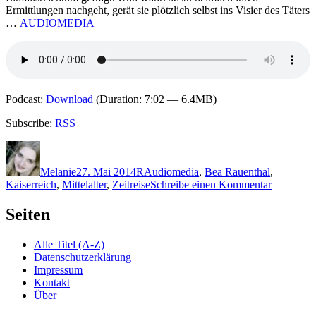
Ermittlungen nachgeht, gerät sie plötzlich selbst ins Visier des Täters
…
AUDIOMEDIA
Podcast:
Download
(Duration: 7:02 — 6.4MB)
Subscribe:
RSS
Autor
Veröffentlicht
Kategorien
Schlagwörter
am
Melanie
27. Mai 2014
R
Audiomedia
,
Bea Rauenthal
,
zu
Kaiserreich
,
Mittelalter
,
Zeitreise
Schreibe einen Kommentar
1082:
Bea
Seiten
Rauenthal
–
Alle Titel (A-Z)
Dreiköni
Datenschutzerklärung
/
Impressum
Karfreita
Kontakt
Über