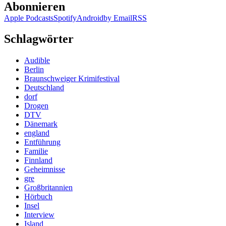
Abonnieren
Apple Podcasts
Spotify
Android
by Email
RSS
Schlagwörter
Audible
Berlin
Braunschweiger Krimifestival
Deutschland
dorf
Drogen
DTV
Dänemark
england
Entführung
Familie
Finnland
Geheimnisse
gre
Großbritannien
Hörbuch
Insel
Interview
Island