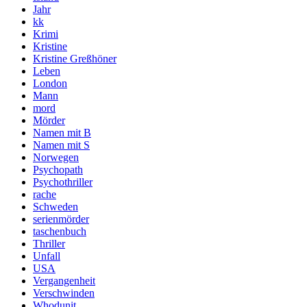
Jahr
kk
Krimi
Kristine
Kristine Greßhöner
Leben
London
Mann
mord
Mörder
Namen mit B
Namen mit S
Norwegen
Psychopath
Psychothriller
rache
Schweden
serienmörder
taschenbuch
Thriller
Unfall
USA
Vergangenheit
Verschwinden
Whodunit