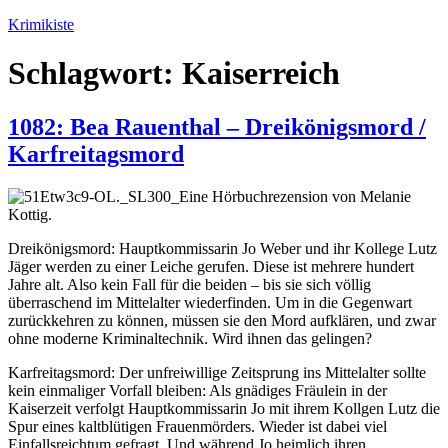
Zum
Krimikiste
Inhalt
springen
Schlagwort:
Kaiserreich
1082: Bea Rauenthal – Dreikönigsmord /
Karfreitagsmord
Eine Hörbuchrezension von Melanie
Kottig.
Dreikönigsmord: Hauptkommissarin Jo Weber und ihr Kollege Lutz
Jäger werden zu einer Leiche gerufen. Diese ist mehrere hundert
Jahre alt. Also kein Fall für die beiden – bis sie sich völlig
überraschend im Mittelalter wiederfinden. Um in die Gegenwart
zurückkehren zu können, müssen sie den Mord aufklären, und zwar
ohne moderne Kriminaltechnik. Wird ihnen das gelingen?
Karfreitagsmord: Der unfreiwillige Zeitsprung ins Mittelalter sollte
kein einmaliger Vorfall bleiben: Als gnädiges Fräulein in der
Kaiserzeit verfolgt Hauptkommissarin Jo mit ihrem Kollgen Lutz die
Spur eines kaltblütigen Frauenmörders. Wieder ist dabei viel
Einfallsreichtum gefragt. Und während Jo heimlich ihren