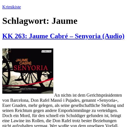
Zum
Krimikiste
Inhalt
springen
Schlagwort:
Jaume
KK 263: Jaume Cabré – Senyoria (Audio)
An nichts ist dem Gerichtspräsidenten
von Barcelona, Don Rafel Massó i Pujades, genannt »Senyoria«,
Euer Gnaden, mehr gelegen, als seine gesellschaftliche Stellung und
seinen Reichtum gegen andere Emporkömmlinge zu verteidigen.
Doch ein Mord, für den schnell ein Schuldiger gefunden ist, bringt
eine Lawine ins Rollen, die Don Rafel trotz bester Beziehungen
nicht aufzuhalten vermag. Wer wußte von dem unseligen Vorfall,