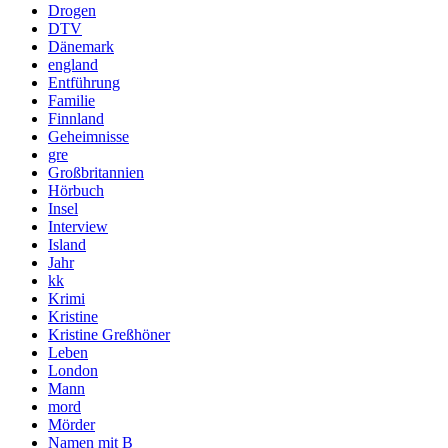
Drogen
DTV
Dänemark
england
Entführung
Familie
Finnland
Geheimnisse
gre
Großbritannien
Hörbuch
Insel
Interview
Island
Jahr
kk
Krimi
Kristine
Kristine Greßhöner
Leben
London
Mann
mord
Mörder
Namen mit B