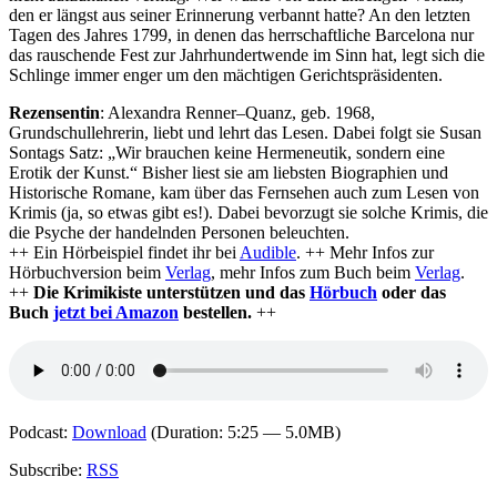
den er längst aus seiner Erinnerung verbannt hatte? An den letzten
Tagen des Jahres 1799, in denen das herrschaftliche Barcelona nur
das rauschende Fest zur Jahrhundertwende im Sinn hat, legt sich die
Schlinge immer enger um den mächtigen Gerichtspräsidenten.
Rezensentin
: Alexandra
Renner
–
Quanz
, geb. 1968,
Grundschullehrerin, liebt und lehrt das Lesen. Dabei folgt sie Susan
Sontags Satz: „Wir brauchen keine Hermeneutik, sondern eine
Erotik der Kunst.“ Bisher liest sie am liebsten Biographien und
Historische Romane, kam über das Fernsehen auch zum Lesen von
Krimis (ja, so etwas gibt es!). Dabei bevorzugt sie solche Krimis, die
die Psyche der handelnden Personen beleuchten.
++ Ein Hörbeispiel findet ihr bei
Audible
. ++ Mehr Infos zur
Hörbuchversion beim
Verlag
, mehr Infos zum Buch beim
Verlag
.
++
Die Krimikiste unterstützen und das
Hörbuch
oder das
Buch
jetzt bei Amazon
bestellen.
++
Podcast:
Download
(Duration: 5:25 — 5.0MB)
Subscribe:
RSS