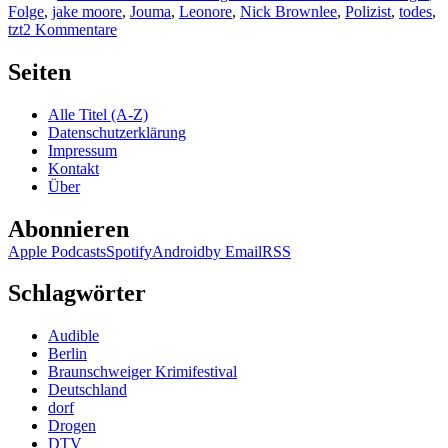
Folge
,
jake moore
,
Jouma
,
Leonore
,
Nick Brownlee
,
Polizist
,
todes
,
zu
tzt
2 Kommentare
KK
188:
Seiten
Nick
Brownlee
Alle Titel (A-Z)
–
Datenschutzerklärung
Mord
Impressum
in
Kontakt
Mombasa
Über
Abonnieren
Apple Podcasts
Spotify
Android
by Email
RSS
Schlagwörter
Audible
Berlin
Braunschweiger Krimifestival
Deutschland
dorf
Drogen
DTV