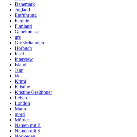
Dänemark
england
Entführung
Familie
Finnland
Geheimnisse
gre
Großbritannien
Hörbuch
Insel
Interview
Island
Jahr
kk
Krimi
Kristine
Kristine Greßhöner
Leben
London
Mann
mord
Mörder
Namen mit B
Namen mit S
Norwegen