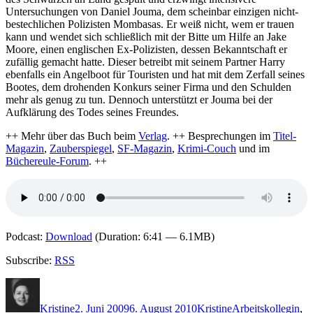
Untersuchungen von Daniel Jouma, dem scheinbar einzigen nicht-
bestechlichen Polizisten Mombasas. Er weiß nicht, wem er trauen
kann und wendet sich schließlich mit der Bitte um Hilfe an Jake
Moore, einen englischen Ex-Polizisten, dessen Bekanntschaft er
zufällig gemacht hatte. Dieser betreibt mit seinem Partner Harry
ebenfalls ein Angelboot für Touristen und hat mit dem Zerfall seines
Bootes, dem drohenden Konkurs seiner Firma und den Schulden
mehr als genug zu tun. Dennoch unterstützt er Jouma bei der
Aufklärung des Todes seines Freundes.
++ Mehr über das Buch beim
Verlag
. ++ Besprechungen im
Titel-
Magazin
,
Zauberspiegel
,
SF-Magazin
,
Krimi-Couch
und im
Büchereule-Forum
. ++
Podcast:
Download
(Duration: 6:41 — 6.1MB)
Subscribe:
RSS
Autor
Veröffentlicht
Kategorien
Schlagwörter
am
Kristine
2. Juni 2009
6. August 2010
Kristine
Arbeitskollegin
,