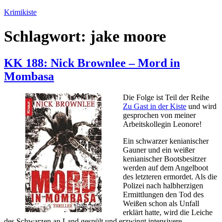
Zum
Krimikiste
Inhalt
springen
Schlagwort:
jake moore
KK 188: Nick Brownlee – Mord in
Mombasa
Die Folge ist Teil der Reihe
Zu Gast in der Kiste
und wird
gesprochen von meiner
Arbeitskollegin Leonore!
Ein schwarzer kenianischer
Gauner und ein weißer
kenianischer Bootsbesitzer
werden auf dem Angelboot
des letzteren ermordet. Als die
Polizei nach halbherzigen
Ermittlungen den Tod des
Weißen schon als Unfall
erklärt hatte, wird die Leiche
des Schwarzen an Land gespült und erzwingt intensivere