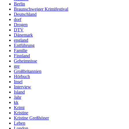
Berlin
Braunschweiger Krimifestival
Deutschland
dorf
Drogen
DTV
Dänemark
england
Entführung
Familie
Finnland
Geheimnisse
gre
Großbritannien
Hörbuch
Insel
Interview
Island
Jahr
kk
Krimi
Kristine
Kristine Greßhöner
Leben
London