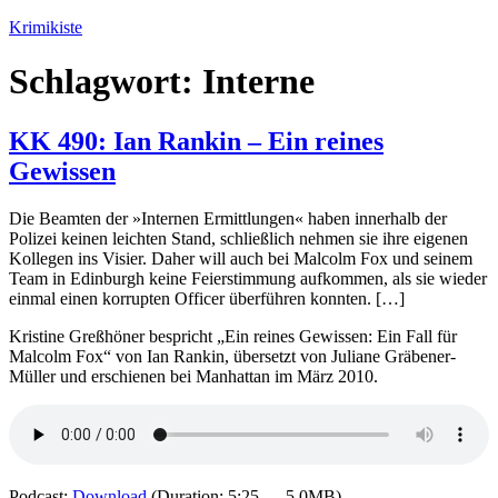
Zum
Krimikiste
Inhalt
springen
Schlagwort:
Interne
KK 490: Ian Rankin – Ein reines
Gewissen
Die Beamten der »Internen Ermittlungen« haben innerhalb der
Polizei keinen leichten Stand, schließlich nehmen sie ihre eigenen
Kollegen ins Visier. Daher will auch bei Malcolm Fox und seinem
Team in Edinburgh keine Feierstimmung aufkommen, als sie wieder
einmal einen korrupten Officer überführen konnten. […]
Kristine Greßhöner bespricht „Ein reines Gewissen: Ein Fall für
Malcolm Fox“ von Ian Rankin, übersetzt von Juliane Gräbener-
Müller und erschienen bei Manhattan im März 2010.
Podcast:
Download
(Duration: 5:25 — 5.0MB)