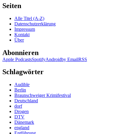
327:
Seiten
Jutta
Profijt
Alle Titel (A-Z)
–
Datenschutzerklärung
Im
Impressum
Kühlfach
Kontakt
nebenan
Über
Abonnieren
Apple Podcasts
Spotify
Android
by Email
RSS
Schlagwörter
Audible
Berlin
Braunschweiger Krimifestival
Deutschland
dorf
Drogen
DTV
Dänemark
england
Entführung