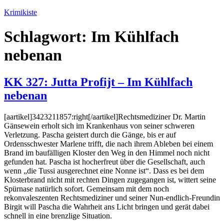
Zum
Krimikiste
Inhalt
springen
Schlagwort:
Im Kühlfach
nebenan
KK 327: Jutta Profijt – Im Kühlfach
nebenan
[aartikel]3423211857:right[/aartikel]Rechtsmediziner Dr. Martin
Gänsewein erholt sich im Krankenhaus von seiner schweren
Verletzung. Pascha geistert durch die Gänge, bis er auf
Ordensschwester Marlene trifft, die nach ihrem Ableben bei einem
Brand im baufälligen Kloster den Weg in den Himmel noch nicht
gefunden hat. Pascha ist hocherfreut über die Gesellschaft, auch
wenn „die Tussi ausgerechnet eine Nonne ist“. Dass es bei dem
Klosterbrand nicht mit rechten Dingen zugegangen ist, wittert seine
Spürnase natürlich sofort. Gemeinsam mit dem noch
rekonvaleszenten Rechtsmediziner und seiner Nun-endlich-Freundin
Birgit will Pascha die Wahrheit ans Licht bringen und gerät dabei
schnell in eine brenzlige Situation.