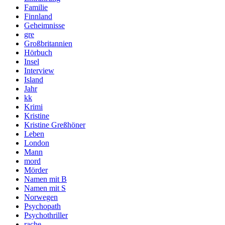
Familie
Finnland
Geheimnisse
gre
Großbritannien
Hörbuch
Insel
Interview
Island
Jahr
kk
Krimi
Kristine
Kristine Greßhöner
Leben
London
Mann
mord
Mörder
Namen mit B
Namen mit S
Norwegen
Psychopath
Psychothriller
rache