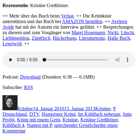
Rezensentin
: Kristine Greßhöner.
++ Mehr über das Buch beim
Verlag
. ++ Die Krimikiste
unterstützen und das Buch bei
AMAZON bestellen
. ++
Aveleen
Avide
hat mit der Autorin ein Interview geführt. ++ Besprechungen
zu diesem und zum Vorgänger von
Maret Hosemann
,
Nicki
,
Litschi
,
Lieblingsblog
,
Zimtfisch
,
Bücherbann
,
Literaturnotiz
,
Hallo Buch
,
Leserwelt
. ++
Podcast:
Download
(Duration: 6:38 — 6.1MB)
Subscribe:
RSS
Autor
Veröffentlicht
Kategorien
Schlagwört
am
Kristine
14. Januar 2010
15. Januar 2013
Kristine
,
P
Deutschland
,
DTV
,
Humoriger Krimi
,
Im Kühlfach nebenan
,
Jutta
Profijt
,
Krimi mit einem Geist
,
Kristine
,
Kristine Greßhöner
,
Kühlfach 4
,
Namen mit P
,
sprechender Geist
Schreibe einen
zu
Kommentar
KK