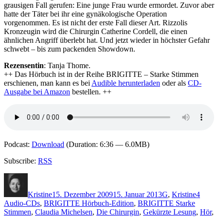
grausigen Fall gerufen: Eine junge Frau wurde ermordet. Zuvor aber
hatte der Täter bei ihr eine gynäkologische Operation
vorgenommen. Es ist nicht der erste Fall dieser Art. Rizzolis
Kronzeugin wird die Chirurgin Catherine Cordell, die einen
ähnlichen Angriff überlebt hat. Und jetzt wieder in höchster Gefahr
schwebt – bis zum packenden Showdown.
Rezensentin
: Tanja Thome.
++ Das Hörbuch ist in der Reihe BRIGITTE – Starke Stimmen
erschienen, man kann es bei
Audible herunterladen
oder als
CD-
Ausgabe bei Amazon
bestellen. ++
Podcast:
Download
(Duration: 6:36 — 6.0MB)
Subscribe:
RSS
Autor
Veröffentlicht
Kategorien
Schlag
am
Kristine
15. Dezember 2009
15. Januar 2013
G
,
Kristine
4
Audio-CDs
,
BRIGITTE Hörbuch-Edition
,
BRIGITTE Starke
Stimmen
,
Claudia Michelsen
,
Die Chirurgin
,
Gekürzte Lesung
,
Hör
,