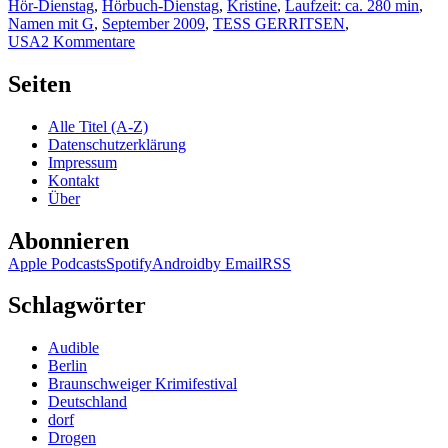
Hör-Dienstag
,
Hörbuch-Dienstag
,
Kristine
,
Laufzeit: ca. 280 min
,
Namen mit G
,
September 2009
,
TESS GERRITSEN
,
zu
USA
2 Kommentare
KK
298:
Seiten
Tess
Gerritsen
Alle Titel (A-Z)
–
Datenschutzerklärung
Die
Impressum
Chirurgin
Kontakt
(Audio)
Über
Abonnieren
Apple Podcasts
Spotify
Android
by Email
RSS
Schlagwörter
Audible
Berlin
Braunschweiger Krimifestival
Deutschland
dorf
Drogen