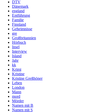
DTV
Dänemark
england
Entführung
Familie
Finnland
Geheimnisse
gre
Großbritannien
Hörbuch
Insel
Interview
Island
Jahr
kk
Krimi
Kristine
Kristine Greßhöner
Leben
London
Mann
mord
Mörder
Namen mit B
Namen mit S