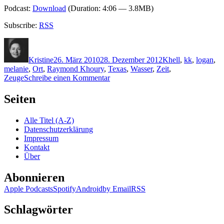
Podcast:
Download
(Duration: 4:06 — 3.8MB)
Subscribe:
RSS
Autor
Veröffentlicht
Kategorien
Schlagwörter
am
Kristine
26. März 2010
28. Dezember 2012
K
hell
,
kk
,
logan
,
melanie
,
Ort
,
Raymond Khoury
,
Texas
,
Wasser
,
Zeit
,
zu
Zeuge
Schreibe einen Kommentar
KK
396:
Seiten
Raymond
Khoury
Alle Titel (A-Z)
–
Datenschutzerklärung
Menetekel
Impressum
(Audio)
Kontakt
Über
Abonnieren
Apple Podcasts
Spotify
Android
by Email
RSS
Schlagwörter