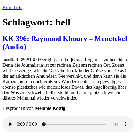
Zum
Krimikiste
Inhalt
springen
Schlagwort:
hell
KK 396: Raymond Khoury – Menetekel
(Audio)
[aartikel]3898138976:right[/aartikel]Grace Logan ist zu beneiden.
Denn die Journalistin ist zur rechten Zeit am rechten Ort. Zuerst
wird sie Zeuge, wie ein Gletscherblock in der Größe von Texas in
der antarktischen Amundsen-See versinkt, und dann kann sie die
Kamera auf ein noch größeres Wunder richten: ein gewaltiges,
ebenso plastisches wie materieloses Etwas, das kugelförmig über
den Wassern schwebt, hell erstrahlt und dann plötzlich wie ein
düstres Mahnmal wieder verschwindet.
Besprochen von
Melanie Kottig
.