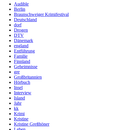
Audible
Berlin
Braunschweiger Krimifestival
Deutschland
dorf
Drogen
DTV
Dänemark
england
Entführung
Familie
Finnland
Geheimnisse
gre
Großbritannien
Hörbuch
Insel
Interview
Island
Jahr
kk
Krimi
Kristine
Kristine Greßhöner
Leben