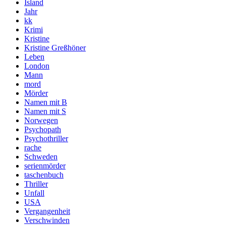
Island
Jahr
kk
Krimi
Kristine
Kristine Greßhöner
Leben
London
Mann
mord
Mörder
Namen mit B
Namen mit S
Norwegen
Psychopath
Psychothriller
rache
Schweden
serienmörder
taschenbuch
Thriller
Unfall
USA
Vergangenheit
Verschwinden