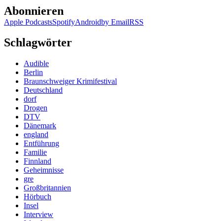
Abonnieren
Apple Podcasts
Spotify
Android
by Email
RSS
Schlagwörter
Audible
Berlin
Braunschweiger Krimifestival
Deutschland
dorf
Drogen
DTV
Dänemark
england
Entführung
Familie
Finnland
Geheimnisse
gre
Großbritannien
Hörbuch
Insel
Interview