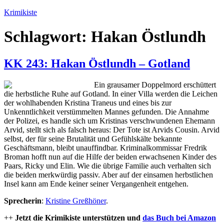
Zum
Krimikiste
Inhalt
springen
Schlagwort:
Hakan Östlundh
KK 243: Hakan Östlundh – Gotland
Ein grausamer Doppelmord erschüttert
die herbstliche Ruhe auf Gotland. In einer Villa werden die Leichen
der wohlhabenden Kristina Traneus und eines bis zur
Unkenntlichkeit verstümmelten Mannes gefunden. Die Annahme
der Polizei, es handle sich um Kristinas verschwundenen Ehemann
Arvid, stellt sich als falsch ­heraus: Der Tote ist Arvids Cousin. Arvid
selbst, der für seine Brutalität und Gefühlskälte bekannte
Geschäftsmann, bleibt unauffindbar. Kriminalkommissar Fredrik
Broman hofft nun auf die Hilfe der beiden erwachsenen Kinder des
Paars, Ricky und Elin. Wie die übrige ­Familie auch verhalten sich
die beiden merkwürdig passiv. Aber auf der einsamen herbstlichen
Insel kann am Ende keiner seiner Vergangenheit entgehen.
Sprecherin
:
Kristine Greßhöner
.
++
Jetzt die Krimikiste unterstützen und
das Buch bei Amazon