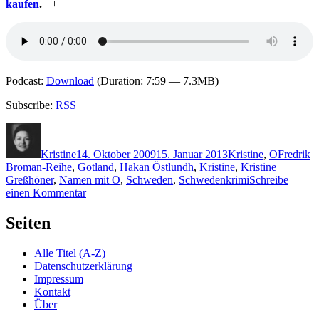
kaufen
.
++
Podcast:
Download
(Duration: 7:59 — 7.3MB)
Subscribe:
RSS
Autor
Veröffentlicht
Kategorien
Schlagwö
am
Kristine
14. Oktober 2009
15. Januar 2013
Kristine
,
O
Fredrik
Broman-Reihe
,
Gotland
,
Hakan Östlundh
,
Kristine
,
Kristine
Greßhöner
,
Namen mit O
,
Schweden
,
Schwedenkrimi
Schreibe
zu
einen Kommentar
KK
243:
Seiten
Hakan
Östlundh
Alle Titel (A-Z)
–
Datenschutzerklärung
Gotland
Impressum
Kontakt
Über