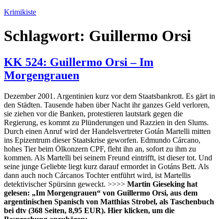
Zum
Krimikiste
Inhalt
springen
Schlagwort:
Guillermo Orsi
KK 524: Guillermo Orsi – Im
Morgengrauen
Dezember 2001. Argentinien kurz vor dem Staatsbankrott. Es gärt in
den Städten. Tausende haben über Nacht ihr ganzes Geld verloren,
sie ziehen vor die Banken, protestieren lautstark gegen die
Regierung, es kommt zu Plünderungen und Razzien in den Slums.
Durch einen Anruf wird der Handelsvertreter Gotán Martelli mitten
ins Epizentrum dieser Staatskrise geworfen. Edmundo Cárcano,
hohes Tier beim Ölkonzern CPF, fleht ihn an, sofort zu ihm zu
kommen. Als Martelli bei seinem Freund eintrifft, ist dieser tot. Und
seine junge Geliebte liegt kurz darauf ermordet in Gotáns Bett. Als
dann auch noch Cárcanos Tochter entführt wird, ist Martellis
detektivischer Spürsinn geweckt. >>>>
Martin Gieseking hat
gelesen: „Im Morgengrauen“ von Guillermo Orsi, aus dem
argentinischen Spanisch von Matthias Strobel, als Taschenbuch
bei dtv (368 Seiten, 8,95 EUR).
Hier klicken, um die