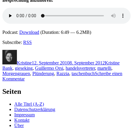
Besprechung anzuhören:
Podcast:
Download
(Duration: 6:49 — 6.2MB)
Subscribe:
RSS
Autor
Veröffentlicht
Kategorien
Schlag
am
Kristine
12. September 2010
8. September 2012
Kristine
Bank
,
gieseking
,
Guillermo Orsi
,
handelsvertreter
,
martelli
,
Morgengrauen
,
Plünderung
,
Razzia
,
taschenbuch
Schreibe einen
zu
Kommentar
KK
524:
Seiten
Guillermo
Orsi
Alle Titel (A-Z)
–
Datenschutzerklärung
Im
Impressum
Morgengrauen
Kontakt
Über