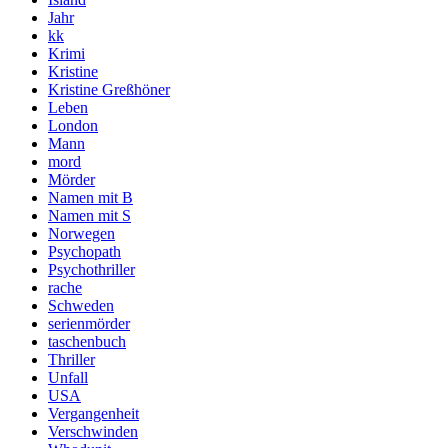
Jahr
kk
Krimi
Kristine
Kristine Greßhöner
Leben
London
Mann
mord
Mörder
Namen mit B
Namen mit S
Norwegen
Psychopath
Psychothriller
rache
Schweden
serienmörder
taschenbuch
Thriller
Unfall
USA
Vergangenheit
Verschwinden