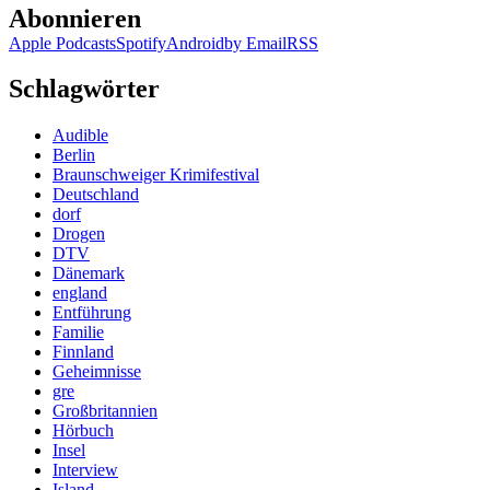
Abonnieren
Apple Podcasts
Spotify
Android
by Email
RSS
Schlagwörter
Audible
Berlin
Braunschweiger Krimifestival
Deutschland
dorf
Drogen
DTV
Dänemark
england
Entführung
Familie
Finnland
Geheimnisse
gre
Großbritannien
Hörbuch
Insel
Interview
Island