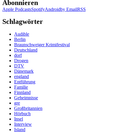
Abonnieren
Apple Podcasts
Spotify
Android
by Email
RSS
Schlagwörter
Audible
Berlin
Braunschweiger Krimifestival
Deutschland
dorf
Drogen
DTV
Dänemark
england
Entführung
Familie
Finnland
Geheimnisse
gre
Großbritannien
Hörbuch
Insel
Interview
Island