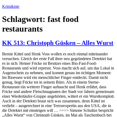
Zum
Krimikiste
Inhalt
springen
Schlagwort:
fast food
restaurants
KK 513: Christoph Güsken – Alles Wurst
Bernie Kittel und Henk Voss wollen es noch einmal miteinander
versuchen. Gleich der erste Fall ihrer neu gegründeten Detektei hat
es in sich: Heiner Fricke ist Besitzer eines Bio-Fast-Food-
Restaurants und wird erpresst. Voss macht sich auf, um das Lokal in
Augenschein zu nehmen, und kommt genau im richtigen Moment:
Im Bioessen wird ein menschlicher Finger entdeckt. Damit nicht
genug, liegt Fricke tot in seinem Büro. Als in einem Sterne-
Restaurant ein weiterer Finger auftaucht und Henk erfährt, dass
Fricke und andere Fleischmagnaten der Stadt vor Jahren gemeinsam
einer Wiedertäufer-Gruppe angehörten, wittert er ein Wurstkomplott.
Auch in der Detektei braut sich was zusammen, denn Kittel ist
verliebt – ausgerechnet in eine Terrorexpertin aus den USA, die in
die Detektei mit einsteigen will … >>>> Simone Schultze bespricht
„Alles Wurst“ von Christoph Güsken, im Mai als Taschenbuch bei