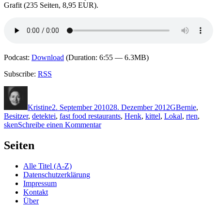
Grafit (235 Seiten, 8,95 EUR).
Podcast:
Download
(Duration: 6:55 — 6.3MB)
Subscribe:
RSS
Autor
Veröffentlicht
Kategorien
Schlagwörter
am
Kristine
2. September 2010
28. Dezember 2012
G
Bernie
,
Besitzer
,
detektei
,
fast food restaurants
,
Henk
,
kittel
,
Lokal
,
rten
,
zu
sken
Schreibe einen Kommentar
KK
513:
Seiten
Christoph
Güsken
Alle Titel (A-Z)
–
Datenschutzerklärung
Alles
Impressum
Wurst
Kontakt
Über