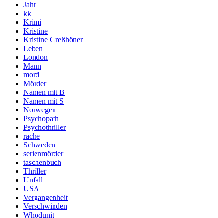
Jahr
kk
Krimi
Kristine
Kristine Greßhöner
Leben
London
Mann
mord
Mörder
Namen mit B
Namen mit S
Norwegen
Psychopath
Psychothriller
rache
Schweden
serienmörder
taschenbuch
Thriller
Unfall
USA
Vergangenheit
Verschwinden
Whodunit