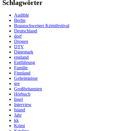
Schlagwörter
Audible
Berlin
Braunschweiger Krimifestival
Deutschland
dorf
Drogen
DTV
Dänemark
england
Entführung
Familie
Finnland
Geheimnisse
gre
Großbritannien
Hörbuch
Insel
Interview
Island
Jahr
kk
Krimi
Kristine