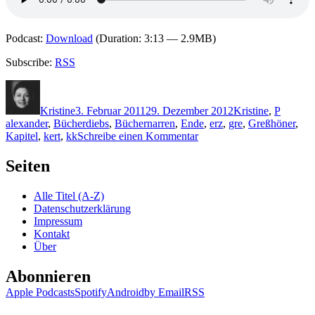
Podcast:
Download
(Duration: 3:13 — 2.9MB)
Subscribe:
RSS
Autor
Veröffentlicht
Kategorien
Schlagw
am
Kristine
3. Februar 2011
29. Dezember 2012
Kristine
,
P
alexander
,
Bücherdiebs
,
Büchernarren
,
Ende
,
erz
,
gre
,
Greßhöner
,
zu
Kapitel
,
kert
,
kk
Schreibe einen Kommentar
KK
615:
Seiten
Alexander
Pechmann
Alle Titel (A-Z)
–
Datenschutzerklärung
Das
Impressum
Haus
Kontakt
des
Über
Bücherdiebs
Abonnieren
Apple Podcasts
Spotify
Android
by Email
RSS