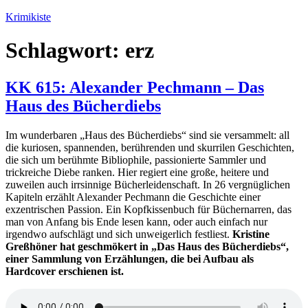
Zum
Krimikiste
Inhalt
springen
Schlagwort:
erz
KK 615: Alexander Pechmann – Das
Haus des Bücherdiebs
Im wunderbaren „Haus des Bücherdiebs“ sind sie versammelt: all
die kuriosen, spannenden, berührenden und skurrilen Geschichten,
die sich um berühmte Bibliophile, passionierte Sammler und
trickreiche Diebe ranken. Hier regiert eine große, heitere und
zuweilen auch irrsinnige Bücherleidenschaft. In 26 vergnüglichen
Kapiteln erzählt Alexander Pechmann die Geschichte einer
exzentrischen Passion. Ein Kopfkissenbuch für Büchernarren, das
man von Anfang bis Ende lesen kann, oder auch einfach nur
irgendwo aufschlägt und sich unweigerlich festliest.
Kristine
Greßhöner hat geschmökert in „Das Haus des Bücherdiebs“,
einer Sammlung von Erzählungen, die bei Aufbau als
Hardcover erschienen ist.