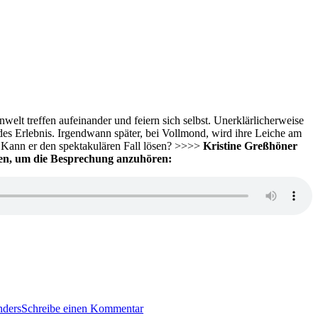
t treffen aufeinander und feiern sich selbst. Unerklärlicherweise
ndes Erlebnis. Irgendwann später, bei Vollmond, wird ihre Leiche am
s. Kann er den spektakulären Fall lösen? >>>>
Kristine Greßhöner
cken, um die Besprechung anzuhören:
zu
KK
nders
Schreibe einen Kommentar
532: