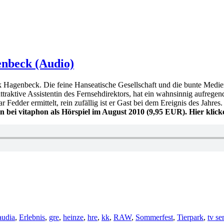
nbeck (Audio)
enbeck. Die feine Hanseatische Gesellschaft und die bunte Medienwel
ttraktive Assistentin des Fernsehdirektors, hat ein wahnsinnig aufrege
edder ermittelt, rein zufällig ist er Gast bei dem Ereignis des Jahre
n bei vitaphon als Hörspiel im August 2010 (9,95 EUR). Hier kli
hlagwörter
audia
,
Erlebnis
,
gre
,
heinze
,
hre
,
kk
,
RAW
,
Sommerfest
,
Tierpark
,
tv se