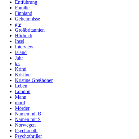
Entführung
Familie
Finnland
Geheimnisse
gre
Großbritannien
Hörbuch
Insel
Interview
Island
Jahr
kk
Krimi
Kristine
Kristine Greßhöner
Leben
London
Mann
mord
Mörder
Namen mit B
Namen mit S
Norwegen
Psychopath
Psychothriller