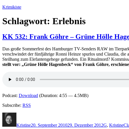
Zum
Krimikiste
Inhalt
springen
Schlagwort:
Erlebnis
KK 532: Frank Göhre – Grüne Hölle Hage
Das große Sommerfest des Hamburger TV-Senders RAW im Tierpark Hag
verschwindet der fünfjährige Ronni Heinze spurlos und Claudia, die a
Steilhang zum Elefantengehege gefunden. Ein Ritualmord? Kommissar F
stellt vor: „Grüne Hölle Hagenbeck“ von Frank Göhre, erschiene
Podcast:
Download
(Duration: 4:55 — 4.5MB)
Subscribe:
RSS
Autor
Veröffentlicht
Kategorien
Sc
am
Kristine
20. September 2010
29. Dezember 2012
G
,
Kristine
Cl