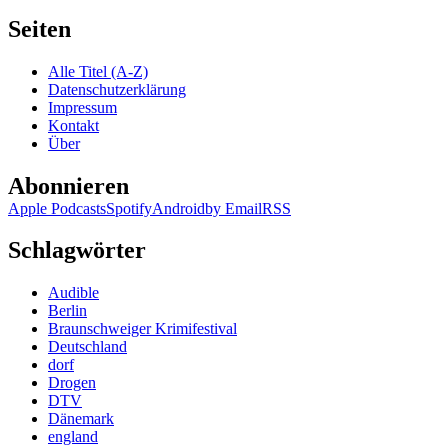
Seiten
Alle Titel (A-Z)
Datenschutzerklärung
Impressum
Kontakt
Über
Abonnieren
Apple Podcasts
Spotify
Android
by Email
RSS
Schlagwörter
Audible
Berlin
Braunschweiger Krimifestival
Deutschland
dorf
Drogen
DTV
Dänemark
england