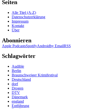
John
Seiten
Grisham
–
Alle Titel (A-Z)
Die
Datenschutzerklärung
Erbin
Impressum
Kontakt
Über
Abonnieren
Apple Podcasts
Spotify
Android
by Email
RSS
Schlagwörter
Audible
Berlin
Braunschweiger Krimifestival
Deutschland
dorf
Drogen
DTV
Dänemark
england
Entführung