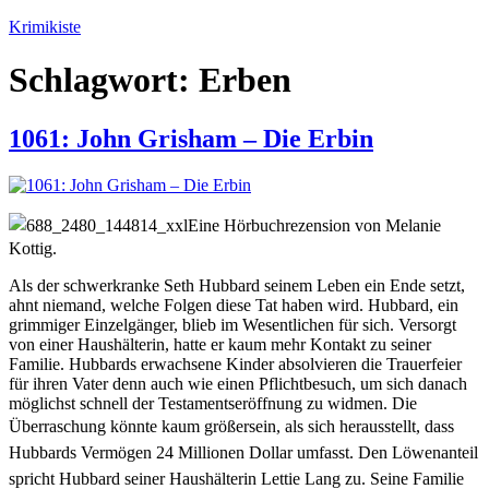
Zum
Krimikiste
Inhalt
springen
Schlagwort:
Erben
1061: John Grisham – Die Erbin
Eine Hörbuchrezension von Melanie
Kottig.
Als der schwerkranke Seth Hubbard seinem Leben ein Ende setzt,
ahnt niemand, welche Folgen diese Tat haben wird. Hubbard, ein
grimmiger Einzelgänger, blieb im Wesentlichen für sich. Versorgt
von einer Haushälterin, hatte er kaum mehr Kontakt zu seiner
Familie. Hubbards erwachsene Kinder absolvieren die Trauerfeier
für ihren Vater denn auch wie einen Pflichtbesuch, um sich danach
möglichst schnell der Testamentseröffnung zu widmen. Die
Überraschung könnte kaum größer
sein, als sich herausstellt, dass
Hubbards Vermögen 24 Millionen Dollar umfasst. Den Löwenanteil
spricht Hubbard seiner Haushälterin Lettie Lang zu. Seine Familie