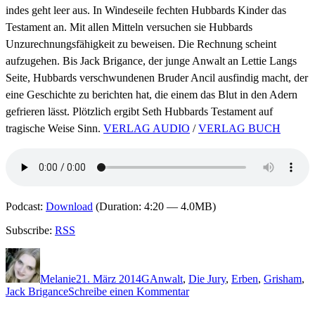
indes geht leer aus. In Windeseile fechten Hubbards Kinder das
Testament an. Mit allen Mitteln versuchen sie Hubbards
Unzurechnungsfähigkeit zu beweisen. Die Rechnung scheint
aufzugehen. Bis Jack Brigance, der junge Anwalt an Lettie Langs
Seite, Hubbards verschwundenen Bruder Ancil ausfindig macht, der
eine Geschichte zu berichten hat, die einem das Blut in den Adern
gefrieren lässt. Plötzlich ergibt Seth Hubbards Testament auf
tragische Weise Sinn.
VERLAG AUDIO
/
VERLAG BUCH
Podcast:
Download
(Duration: 4:20 — 4.0MB)
Subscribe:
RSS
Autor
Veröffentlicht
Kategorien
Schlagwörter
am
Melanie
21. März 2014
G
Anwalt
,
Die Jury
,
Erben
,
Grisham
,
zu
Jack Brigance
Schreibe einen Kommentar
1061: