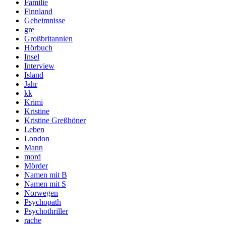
Familie
Finnland
Geheimnisse
gre
Großbritannien
Hörbuch
Insel
Interview
Island
Jahr
kk
Krimi
Kristine
Kristine Greßhöner
Leben
London
Mann
mord
Mörder
Namen mit B
Namen mit S
Norwegen
Psychopath
Psychothriller
rache