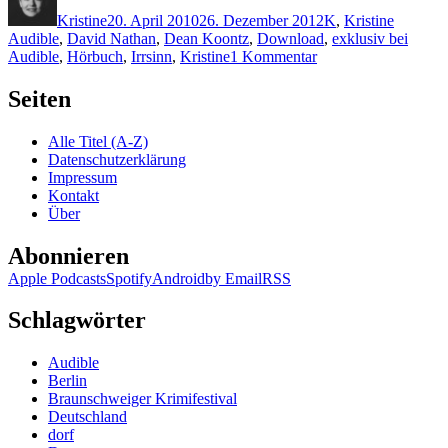
am
Kristine
20. April 2010
26. Dezember 2012
K
,
Kristine
Audible
,
David Nathan
,
Dean Koontz
,
Download
,
exklusiv bei
zu
Audible
,
Hörbuch
,
Irrsinn
,
Kristine
1 Kommentar
KK
419:
Seiten
Dean
Koontz
Alle Titel (A-Z)
–
Datenschutzerklärung
Irrsinn
Impressum
(Audio)
Kontakt
Über
Abonnieren
Apple Podcasts
Spotify
Android
by Email
RSS
Schlagwörter
Audible
Berlin
Braunschweiger Krimifestival
Deutschland
dorf