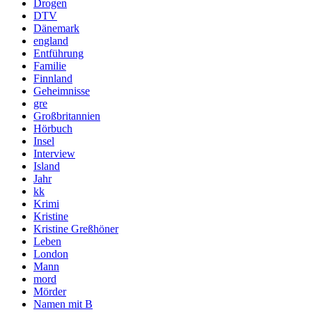
Drogen
DTV
Dänemark
england
Entführung
Familie
Finnland
Geheimnisse
gre
Großbritannien
Hörbuch
Insel
Interview
Island
Jahr
kk
Krimi
Kristine
Kristine Greßhöner
Leben
London
Mann
mord
Mörder
Namen mit B