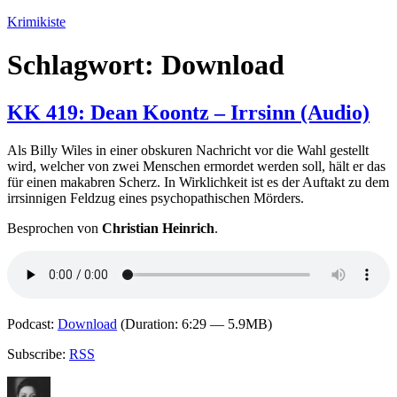
Zum
Krimikiste
Inhalt
springen
Schlagwort:
Download
KK 419: Dean Koontz – Irrsinn (Audio)
Als Billy Wiles in einer obskuren Nachricht vor die Wahl gestellt
wird, welcher von zwei Menschen ermordet werden soll, hält er das
für einen makabren Scherz. In Wirklichkeit ist es der Auftakt zu dem
irrsinnigen Feldzug eines psychopathischen Mörders.
Besprochen von
Christian Heinrich
.
Podcast:
Download
(Duration: 6:29 — 5.9MB)
Subscribe:
RSS
Autor
Veröffentlicht
Kategorien
Schlagw