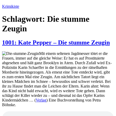
Zum
Krimikiste
Inhalt
springen
Schlagwort:
Die stumme
Zeugin
1001: Kate Pepper – Die stumme Zeugin
Mit einem seltenen Jagdmesser tötet er die
Frauen, immer auf die gleiche Weise: Er hat es auf Prostituierte
abgesehen und hält ganz Brooklyn in Atem. Durch Zufall wird Ex-
Polizistin Karin Schaeffer in die Ermittlungen zu der rätselhaften
Mordserie hineingezogen. Als erneut eine Tote entdeckt wird, gibt
es zum ersten Mal eine Zeugin. Am nächtlichen Tatort liegt ein
kleines Mädchen im Schnee – bewusstlos und schwer verletzt. Bei
ihr zu Hause findet man die Leichen der Eltern. Karin ahnt: Wenn
das Kind nicht bald erwacht, wird es weitere Tote geben. Dann
schlägt der Killer wieder zu – und diesmal ist das Opfer Karins
Kindermädchen … (
Verlag
) Eine Buchvorstellung von Petra
Böhnke.