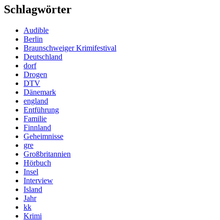
Schlagwörter
Audible
Berlin
Braunschweiger Krimifestival
Deutschland
dorf
Drogen
DTV
Dänemark
england
Entführung
Familie
Finnland
Geheimnisse
gre
Großbritannien
Hörbuch
Insel
Interview
Island
Jahr
kk
Krimi