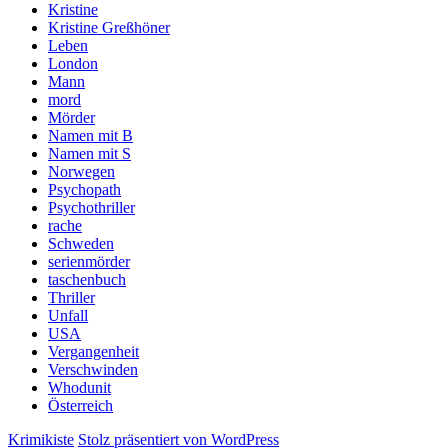
Kristine
Kristine Greßhöner
Leben
London
Mann
mord
Mörder
Namen mit B
Namen mit S
Norwegen
Psychopath
Psychothriller
rache
Schweden
serienmörder
taschenbuch
Thriller
Unfall
USA
Vergangenheit
Verschwinden
Whodunit
Österreich
Krimikiste
Stolz präsentiert von WordPress