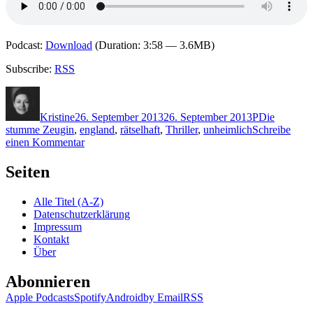
Podcast:
Download
(Duration: 3:58 — 3.6MB)
Subscribe:
RSS
Autor
Veröffentlicht
Kategorien
Schlagwörte
am
Kristine
26. September 2013
26. September 2013
P
Die
stumme Zeugin
,
england
,
rätselhaft
,
Thriller
,
unheimlich
Schreibe
zu
einen Kommentar
1001:
Kate
Seiten
Pepper
–
Alle Titel (A-Z)
Die
Datenschutzerklärung
stumme
Impressum
Zeugin
Kontakt
Über
Abonnieren
Apple Podcasts
Spotify
Android
by Email
RSS