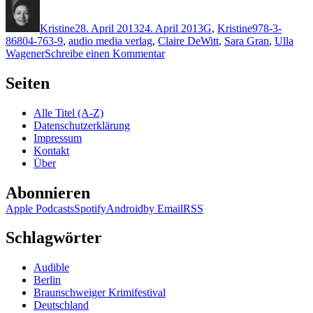
Autor
Veröffentlicht
Kategorien
Schlagwörter
am
Kristine
28. April 2013
24. April 2013
G
,
Kristine
978-3-
86804-763-9
,
audio media verlag
,
Claire DeWitt
,
Sara Gran
,
Ulla
zu
Wagener
Schreibe einen Kommentar
949:
Sara
Seiten
Gran
–
Alle Titel (A-Z)
Das
Datenschutzerklärung
Ende
Impressum
der
Kontakt
Welt
Über
Abonnieren
Apple Podcasts
Spotify
Android
by Email
RSS
Schlagwörter
Audible
Berlin
Braunschweiger Krimifestival
Deutschland