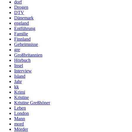
dorf
Drogen
DTV
Dänemark
england
Entführung
Familie
Finnland
Geheimnisse
gre
Großbritannien
Hörbuch
Insel
Interview
Island
Jahr
kk
Krimi
Kristine
Kristine Greßhöner
Leben
London
Mann
mord
Mörder