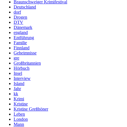
Braunschweiger Krimifestival
Deutschland
dorf
Drogen
DTV
Dänemark
england
Entführung
Familie
Finnland
Geheimnisse
gre
Großbritannien
Hörbuch
Insel
Interview
Island
Jahr
kk
Krimi
Kristine
Kristine Greßhöner
Leben
London
Mann