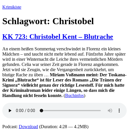
Zum
Krimikiste
Inhalt
springen
Schlagwort:
Christobel
KK 723: Christobel Kent – Blutrache
An einem heißen Sommertag verschwindet in Florenz ein kleines
Mädchen – und taucht nicht mehr lebend auf. Fünfzehn Jahre später
wird in einer Winternacht die Leiche ihres vermeintlichen Mörders
gefunden. Celia war seiner Zeit gerade in Florenz angekommen.
Jetzt wird sie Zeugin, wie die Vergangenheit zurückkehrt, um
blutige Rache zu üben …
Miriam Voßmann meint: Der Toskana-
Krimi „Blutrache“ ist für Leser des Romans „Die Tränen der
Signora“ vielleicht genau der richtige Lesestoff. Für mich hatte
der Kriminalroman leider einige Längen, so dass mich die
Handlung nicht fesseln konnte.
(
Buchinfos
)
Podcast:
Download
(Duration: 4:28 — 4.2MB)