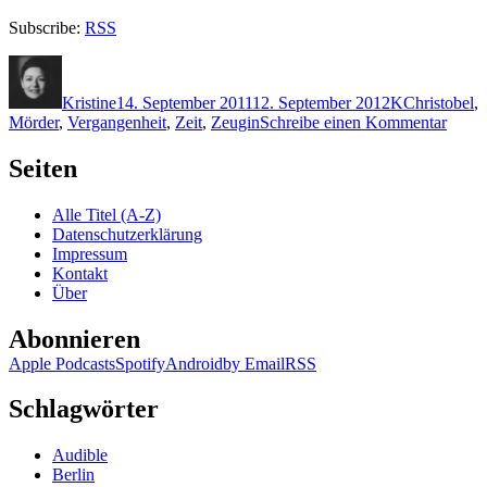
Subscribe:
RSS
Autor
Veröffentlicht
Kategorien
Schlagwörte
am
Kristine
14. September 2011
12. September 2012
K
Christobel
,
zu
Mörder
,
Vergangenheit
,
Zeit
,
Zeugin
Schreibe einen Kommentar
KK
723:
Seiten
Chris
Kent
Alle Titel (A-Z)
–
Datenschutzerklärung
Blutr
Impressum
Kontakt
Über
Abonnieren
Apple Podcasts
Spotify
Android
by Email
RSS
Schlagwörter
Audible
Berlin