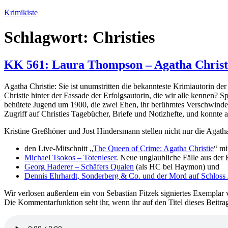
Zum
Krimikiste
Inhalt
springen
Schlagwort:
Christies
KK 561: Laura Thompson – Agatha Christ
Agatha Christie: Sie ist unumstritten die bekannteste Krimiautorin d
Christie hinter der Fassade der Erfolgsautorin, die wir alle kennen?
behütete Jugend um 1900, die zwei Ehen, ihr berühmtes Verschwinden
Zugriff auf Christies Tagebücher, Briefe und Notizhefte, und konnte 
Kristine Greßhöner und Jost Hindersmann stellen nicht nur die Agat
den Live-Mitschnitt „
The Queen of Crime: Agatha Christie
“ mi
Michael Tsokos – Totenleser
. Neue unglaubliche Fälle aus der 
Georg Haderer – Schäfers Qualen
(als HC bei Haymon) und
Dennis Ehrhardt, Sonderberg & Co. und der Mord auf Schloss 
Wir verlosen außerdem ein von Sebastian Fitzek signiertes Exemplar
Die Kommentarfunktion seht ihr, wenn ihr auf den Titel dieses Beitra