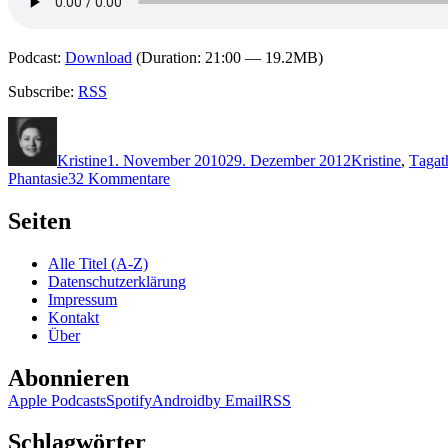
Podcast:
Download
(Duration: 21:00 — 19.2MB)
Subscribe:
RSS
Autor
Veröffentlicht
Kategorien
Schl
am
Kristine
1. November 2010
29. Dezember 2012
Kristine
,
T
agat
zu
Phantasie
32 Kommentare
KK
561:
Seiten
Laura
Thompson
Alle Titel (A-Z)
–
Datenschutzerklärung
Agatha
Impressum
Christie
Kontakt
Über
Abonnieren
Apple Podcasts
Spotify
Android
by Email
RSS
Schlagwörter