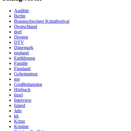
Audible
Berlin
Braunschweiger Krimifestival
Deutschland
dorf
Drogen
DTV
Dänemark
england
Entführung
Familie
Finnland
Geheimnisse
gre
Großbritannien
Hörbuch
Insel
Interview
Island
Jahr
kk
Krimi
Kristine