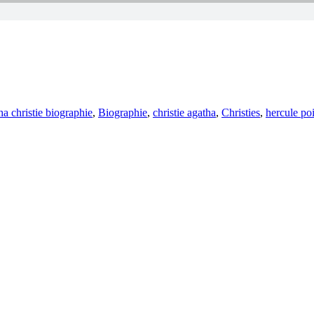
agwörter
ha christie biographie
,
Biographie
,
christie agatha
,
Christies
,
hercule poi