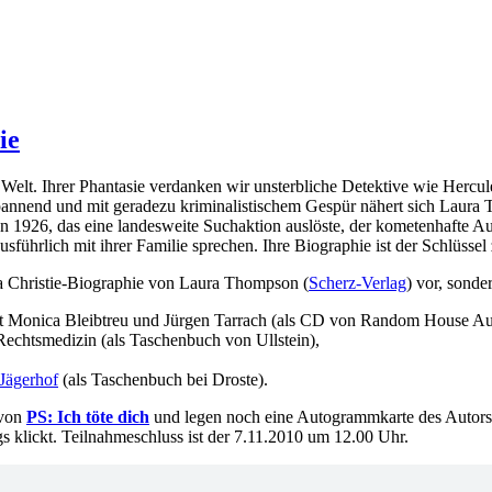
ie
er Welt. Ihrer Phantasie verdanken wir unsterbliche Detektive wie Her
 Spannend und mit geradezu kriminalistischem Gespür nähert sich Laura 
 1926, das eine landesweite Suchaktion auslöste, der kometenhafte A
ausführlich mit ihrer Familie sprechen. Ihre Biographie ist der Schlüss
ha Christie-Biographie von Laura Thompson (
Scherz-Verlag
) vor, sonde
t Monica Bleibtreu und Jürgen Tarrach (als CD von Random House Au
Rechtsmedizin (als Taschenbuch von Ullstein),
Jägerhof
(als Taschenbuch bei Droste).
 von
PS: Ich töte dich
und legen noch eine Autogrammkarte des Autors be
gs klickt. Teilnahmeschluss ist der 7.11.2010 um 12.00 Uhr.