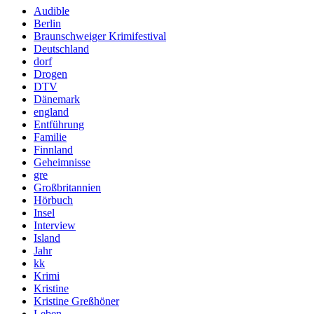
Audible
Berlin
Braunschweiger Krimifestival
Deutschland
dorf
Drogen
DTV
Dänemark
england
Entführung
Familie
Finnland
Geheimnisse
gre
Großbritannien
Hörbuch
Insel
Interview
Island
Jahr
kk
Krimi
Kristine
Kristine Greßhöner
Leben