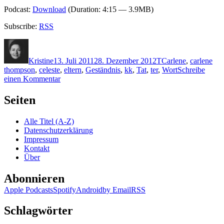
Podcast:
Download
(Duration: 4:15 — 3.9MB)
Subscribe:
RSS
Autor
Veröffentlicht
Kategorien
Schlagwörter
am
Kristine
13. Juli 2011
28. Dezember 2012
T
Carlene
,
carlene
thompson
,
celeste
,
eltern
,
Geständnis
,
kk
,
Tat
,
ter
,
Wort
Schreibe
zu
einen Kommentar
KK
696:
Seiten
Carlene
Thompson
Alle Titel (A-Z)
–
Datenschutzerklärung
Wenn
Impressum
du
Kontakt
jetzt
Über
sprichst
Abonnieren
Apple Podcasts
Spotify
Android
by Email
RSS
Schlagwörter