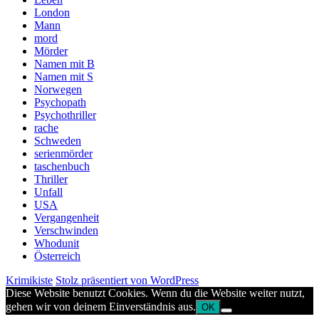
London
Mann
mord
Mörder
Namen mit B
Namen mit S
Norwegen
Psychopath
Psychothriller
rache
Schweden
serienmörder
taschenbuch
Thriller
Unfall
USA
Vergangenheit
Verschwinden
Whodunit
Österreich
Krimikiste
Stolz präsentiert von WordPress
Diese Website benutzt Cookies. Wenn du die Website weiter nutzt,
gehen wir von deinem Einverständnis aus.
OK