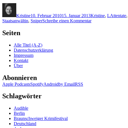
Autor
Veröffentlicht
Kategorien
Schlagwör
am
Kristine
10. Februar 2010
15. Januar 2013
Kristine
,
L
Attentate
zu
Staatsanwältin
,
Sniper
Schreibe einen Kommentar
KK
354:
Seiten
Kai
Leuner
Alle Titel (A-Z)
–
Datenschutzerklärung
Kardinalfehler
Impressum
Kontakt
Über
Abonnieren
Apple Podcasts
Spotify
Android
by Email
RSS
Schlagwörter
Audible
Berlin
Braunschweiger Krimifestival
Deutschland