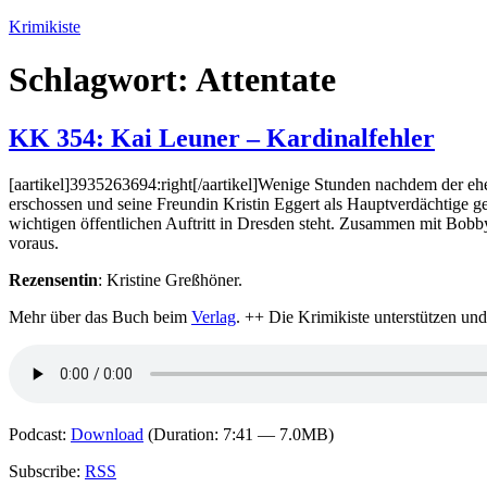
Zum
Krimikiste
Inhalt
springen
Schlagwort:
Attentate
KK 354: Kai Leuner – Kardinalfehler
[aartikel]3935263694:right[/aartikel]Wenige Stunden nachdem der 
erschossen und seine Freundin Kristin Eggert als Hauptverdächtige ge
wichtigen öffentlichen Auftritt in Dresden steht. Zusammen mit Bobbys
voraus.
Rezensentin
: Kristine Greßhöner.
Mehr über das Buch beim
Verlag
. ++ Die Krimikiste unterstützen un
Podcast:
Download
(Duration: 7:41 — 7.0MB)
Subscribe:
RSS