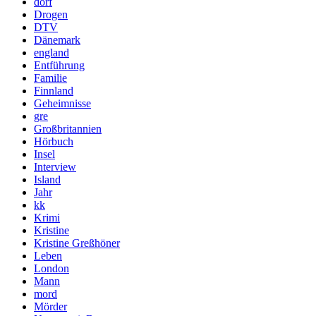
dorf
Drogen
DTV
Dänemark
england
Entführung
Familie
Finnland
Geheimnisse
gre
Großbritannien
Hörbuch
Insel
Interview
Island
Jahr
kk
Krimi
Kristine
Kristine Greßhöner
Leben
London
Mann
mord
Mörder