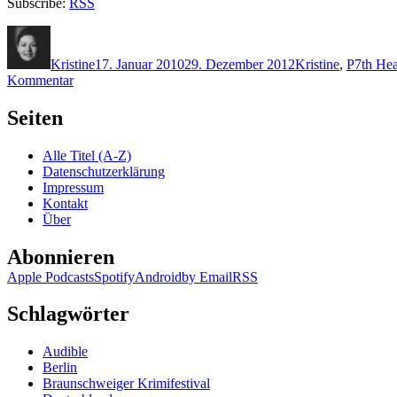
Subscribe:
RSS
Autor
Veröffentlicht
Kategorien
Schlagw
am
Kristine
17. Januar 2010
29. Dezember 2012
Kristine
,
P
7th He
zu
Kommentar
KK
330:
Seiten
James
Patterson
Alle Titel (A-Z)
–
Datenschutzerklärung
Die
Impressum
sieben
Kontakt
Sünden
Über
Abonnieren
Apple Podcasts
Spotify
Android
by Email
RSS
Schlagwörter
Audible
Berlin
Braunschweiger Krimifestival