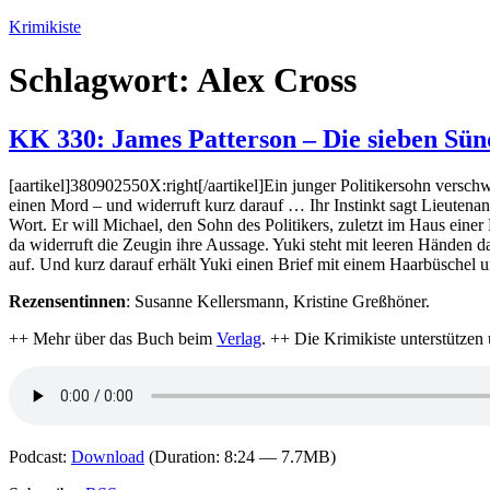
Zum
Krimikiste
Inhalt
springen
Schlagwort:
Alex Cross
KK 330: James Patterson – Die sieben Sü
[aartikel]380902550X:right[/aartikel]Ein junger Politikersohn vers
einen Mord – und widerruft kurz darauf … Ihr Instinkt sagt Lieutenan
Wort. Er will Michael, den Sohn des Politikers, zuletzt im Haus einer
da widerruft die Zeugin ihre Aussage. Yuki steht mit leeren Hände
auf. Und kurz darauf erhält Yuki einen Brief mit einem Haarbüschel
Rezensentinnen
: Susanne Kellersmann, Kristine Greßhöner.
++ Mehr über das Buch beim
Verlag
. ++ Die Krimikiste unterstützen
Podcast:
Download
(Duration: 8:24 — 7.7MB)