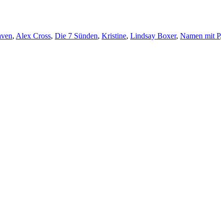
örter
aven
,
Alex Cross
,
Die 7 Sünden
,
Kristine
,
Lindsay Boxer
,
Namen mit P