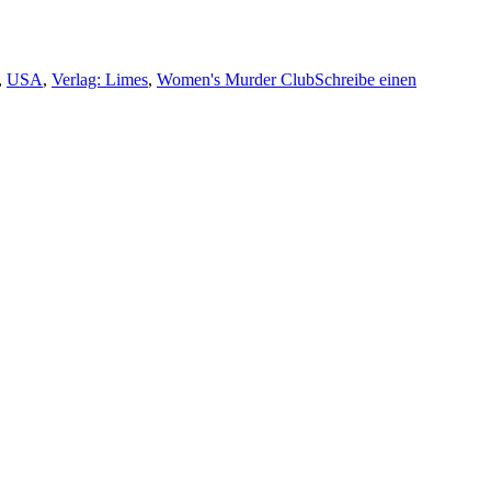
,
USA
,
Verlag: Limes
,
Women's Murder Club
Schreibe einen