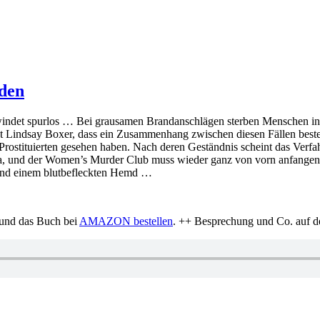
nden
chwindet spurlos … Bei grausamen Brandanschlägen sterben Menschen in
t Lindsay Boxer, dass ein Zusammenhang zwischen diesen Fällen besteht
 Prostituierten gesehen haben. Nach deren Geständnis scheint das Verfa
n da, und der Women’s Murder Club muss wieder ganz von vorn anfang
 und einem blutbefleckten Hemd …
 und das Buch bei
AMAZON bestellen
. ++ Besprechung und Co. auf d