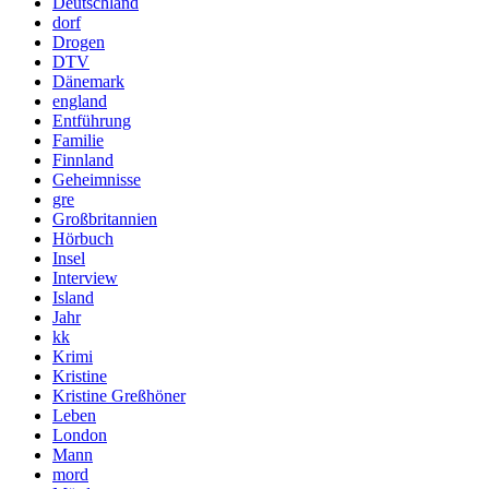
Deutschland
dorf
Drogen
DTV
Dänemark
england
Entführung
Familie
Finnland
Geheimnisse
gre
Großbritannien
Hörbuch
Insel
Interview
Island
Jahr
kk
Krimi
Kristine
Kristine Greßhöner
Leben
London
Mann
mord