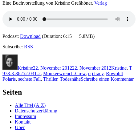
Eine Buchvorstellung von Kristine Greßhöner.
Verlag
Podcast:
Download
(Duration: 6:15 — 5.8MB)
Subscribe:
RSS
Autor
Veröffentlicht
Kategorien
Sc
am
Kristine
22. November 2012
22. November 2012
Kristine
,
T
978-3-86252-031-2
,
Monkeewrench-Crew
,
p j tracy
,
Rowohlt
zu
Polaris
,
sechste Fall
,
Thriller
,
Todesnähe
Schreibe einen Kommentar
89
Tr
Seiten
–
T
Alle Titel (A-Z)
Datenschutzerklärung
Impressum
Kontakt
Über