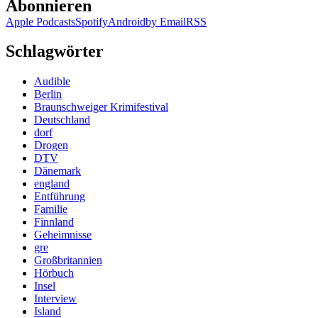
Abonnieren
Apple Podcasts
Spotify
Android
by Email
RSS
Schlagwörter
Audible
Berlin
Braunschweiger Krimifestival
Deutschland
dorf
Drogen
DTV
Dänemark
england
Entführung
Familie
Finnland
Geheimnisse
gre
Großbritannien
Hörbuch
Insel
Interview
Island