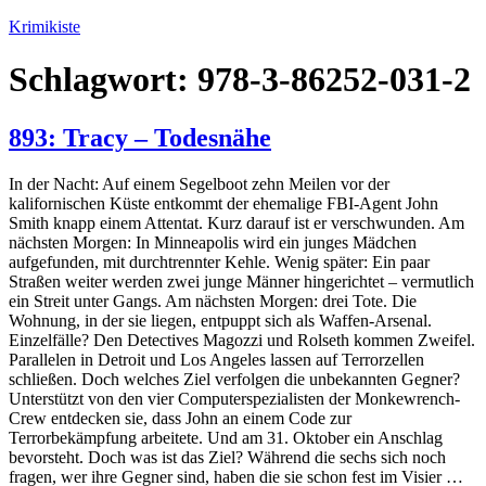
Zum
Krimikiste
Inhalt
springen
Schlagwort:
978-3-86252-031-2
893: Tracy – Todesnähe
In der Nacht: Auf einem Segelboot zehn Meilen vor der
kalifornischen Küste entkommt der ehemalige FBI-Agent John
Smith knapp einem Attentat. Kurz darauf ist er verschwunden. Am
nächsten Morgen: In Minneapolis wird ein junges Mädchen
aufgefunden, mit durchtrennter Kehle. Wenig später: Ein paar
Straßen weiter werden zwei junge Männer hingerichtet – vermutlich
ein Streit unter Gangs. Am nächsten Morgen: drei Tote. Die
Wohnung, in der sie liegen, entpuppt sich als Waffen-Arsenal.
Einzelfälle? Den Detectives Magozzi und Rolseth kommen Zweifel.
Parallelen in Detroit und Los Angeles lassen auf Terrorzellen
schließen. Doch welches Ziel verfolgen die unbekannten Gegner?
Unterstützt von den vier Computerspezialisten der Monkewrench-
Crew entdecken sie, dass John an einem Code zur
Terrorbekämpfung arbeitete. Und am 31. Oktober ein Anschlag
bevorsteht. Doch was ist das Ziel? Während die sechs sich noch
fragen, wer ihre Gegner sind, haben die sie schon fest im Visier …