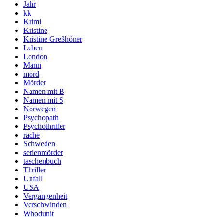
Jahr
kk
Krimi
Kristine
Kristine Greßhöner
Leben
London
Mann
mord
Mörder
Namen mit B
Namen mit S
Norwegen
Psychopath
Psychothriller
rache
Schweden
serienmörder
taschenbuch
Thriller
Unfall
USA
Vergangenheit
Verschwinden
Whodunit