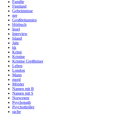
Familie
Finnland
Geheimnisse
gre
Großbritannien
Hörbuch
Insel
Interview
Island
Jahr
kk
Krimi
Kristine
Kristine Greßhöner
Leben
London
Mann
mord
Mörder
Namen mit B
Namen mit S
Norwegen
Psychopath
Psychothriller
rache