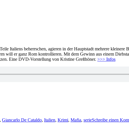
le Italiens beherrschen, agieren in der Hauptstadt mehrere kleinere 
will er ganz Rom kontrollieren. Mit dem Gewinn aus einem Diebstahl 
tzen. Eine DVD-Vorstellung von Kristine Greßhöner.
>>> Infos
rter
,
Giancarlo De Cataldo
,
Italien
,
Krimi
,
Mafia
,
serie
Schreibe einen Kom