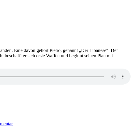
Banden. Eine davon gehört Pietro, genannt „Der Libanese“. Der
beschafft er sich erste Waffen und beginnt seinen Plan mit
zu
872:
mentar
Romanzo
Criminale.