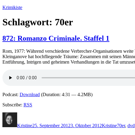
Zum
Krimikiste
Inhalt
springen
Schlagwort:
70er
872: Romanzo Criminale. Staffel 1
Rom, 1977: Während verschiedene Verbrecher-Organisationen weite Tei
Kleinganove hat hochfliegende Träume: Zusammen mit seinen Männern 
Entführung, Intrigen und geheimen Verhandlungen in die Tat umzuse
Podcast:
Download
(Duration: 4:31 — 4.2MB)
Subscribe:
RSS
Autor
Veröffentlicht
Kategorien
Schlagwö
am
Kristine
25. September 2012
3. Oktober 2012
Kristine
70er
,
dvd